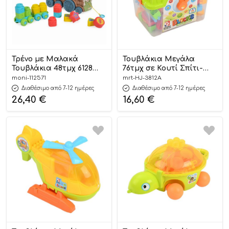
Τρένο με Μαλακά
Τουβλάκια Μεγάλα
Τουβλάκια 48τμχ 6128
76τμχ σε Κουτί Σπίτι-
3801005602506 3+ – JDLT
Ρολόι HJ-3812A 3+ –
moni-112571
mrt-HJ-3812A
Martin Toys
Διαθέσιμο από 7-12 ημέρες
Διαθέσιμο από 7-12 ημέρες
26,40
€
16,60
€