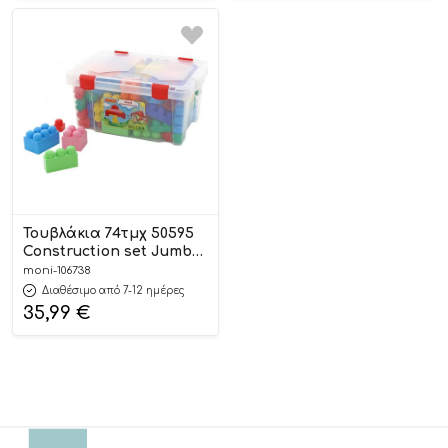
Τουβλάκια 74τμχ 50595
Construction set Jumbo
4810344050595 3+ –
moni-106738
Polesie
Διαθέσιμο από 7-12 ημέρες
35,99
€