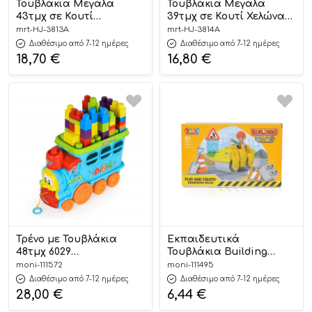
Τουβλάκια Μεγάλα
Τουβλάκια Μεγάλα
43τμχ σε Κουτί
39τμχ σε Κουτί Χελώνα
Ελικόπτερο HJ-3813A 3+
HJ-3814A 3+ – Martin
mrt-HJ-3813A
mrt-HJ-3814A
– Martin Toys
Toys
Διαθέσιμο από 7-12 ημέρες
Διαθέσιμο από 7-12 ημέρες
18,70
€
16,80
€
Τρένο με Τουβλάκια
Εκπαιδευτικά
48τμχ 6029
Τουβλάκια Building
3801005600250 3+ – JDLT
Blocks City 13τμχ 5441 3+
moni-111572
moni-111495
3801005600281 – IDLT
Διαθέσιμο από 7-12 ημέρες
Διαθέσιμο από 7-12 ημέρες
28,00
€
6,44
€