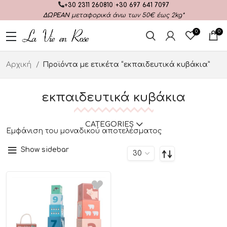
+30 2311 260810
|
+30 697 641 7097
ΔΩΡΕΑΝ
μεταφορικά άνω των 50€ έως 2kg*
0
0
Αρχική
Προϊόντα με ετικέτα “εκπαιδευτικά κυβάκια”
εκπαιδευτικά κυβάκια
CATEGORIES
Εμφάνιση του μοναδικού αποτελέσματος
Show sidebar