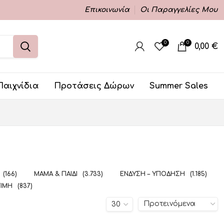
Επικοινωνία
Οι Παραγγελίες Μου
0
0
0,00
€
Παιχνίδια
Προτάσεις Δώρων
Summer Sales
(166)
ΜΑΜΆ & ΠΑΙΔΊ
(3.733)
ΈΝΔΥΣΗ – ΥΠΌΔΗΣΗ
(1.185)
ΤΙΜΉ
(837)