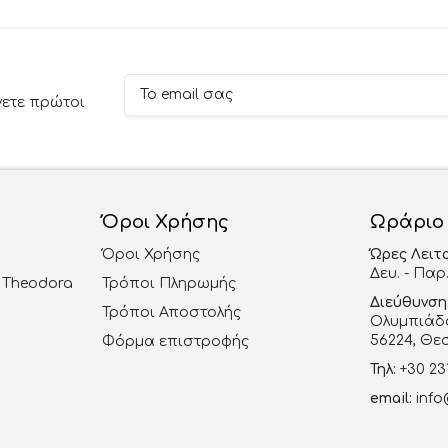
νετε πρώτοι
Όροι Χρήσης
Ωράριο
Όροι Χρήσης
Ώρες Λειτ
Δευ. - Παρ.
al Theodora
Τρόποι Πληρωμής
Διεύθυνση
Τρόποι Αποστολής
Ολυμπιάδο
56224, Θε
Φόρμα επιστροφής
Τηλ:
+30 23
email:
info