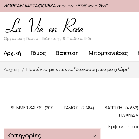
ΔΩΡΕΑΝ ΜΕΤΑΦΟΡΙΚΑ
άνω των 50€ έως 2kg*
Οργάνωση Γάμου - Βάπτισης & Παιδικά Είδη
Αρχική
Γάμος
Βάπτιση
Μπομπονιέρες
Αρχική
Προϊόντα με ετικέτα “διακοσμητικό μαξιλάρι”
SUMMER SALES
(207)
ΓΆΜΟΣ
(2.384)
ΒΆΠΤΙΣΗ
(4.632)
ΠΑΙΧΝΊΔΙΑ
Εμφάνιση το
Κατηγορίες