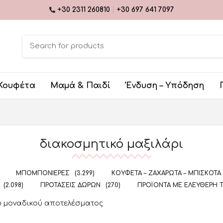
+30 2311 260810
|
+30 697 641 7097
Κουφέτα
Μαμά & Παιδί
Ένδυση – Υπόδηση
διακοσμητικό μαξιλάρι
ΜΠΟΜΠΟΝΙΈΡΕΣ
(3.299)
ΚΟΥΦΈΤΑ – ΖΑΧΑΡΩΤΆ – ΜΠΙΣΚΌΤΑ
(2.098)
ΠΡΟΤΆΣΕΙΣ ΔΏΡΩΝ
(270)
ΠΡΟΪΌΝΤΑ ΜΕ ΕΛΕΎΘΕΡΗ 
υ μοναδικού αποτελέσματος