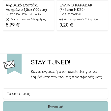
Ακρυλικό Στοπάκι
ΞΥΛΙΝΟ ΚΑΡΑΒΑΚΙ
Ασημένιο 1,5εκ (100τμχ)
(7x3cm) ΝΚ304
NU2010
nv-51-02001-2010-asimenio
nv22-30.00001.166
Διαθέσιμο από 7-12 ημέρες
Διαθέσιμο από 7-12 ημέρες
5,99
€
0,20
€
STAY TUNED!
Κάντε εγγραφή στο newsletter για να
λαμβάνετε πρώτοι τις προσφορές μας.