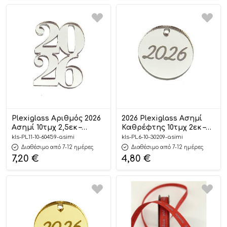
Plexiglass Αριθμός 2026
2026 Plexiglass Ασημί
Ασημί 10τμχ 2,5εκ –
Καθρέφτης 10τμχ 2εκ –
Kaliso
Kaliso
kls-PL11-10-60459-asimi
kls-PL6-10-30209-asimi
Διαθέσιμο από 7-12 ημέρες
Διαθέσιμο από 7-12 ημέρες
7,20
€
4,80
€