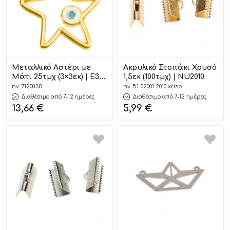
Μεταλλικό Αστέρι με
Ακρυλικό Στοπάκι Χρυσό
Μάτι 25τμχ (3×3εκ) | Ε38
1,5εκ (100τμχ) | NU2010
Nuova Vita
nv-7120038
nv-51-02001-2010-xriso
Διαθέσιμο από 7-12 ημέρες
Διαθέσιμο από 7-12 ημέρες
13,66
€
5,99
€