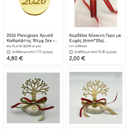
2026 Plexiglass Χρυσό
Κορδέλα Κόκκινη Γκρο με
Καθρέφτης 10τμχ 2εκ –
Ευχές (6mm*20y)
Kaliso
Α109ΚΟΚ
kls-PL6-10-30209-xryso
rin-a109kok
Διαθέσιμο από 7-12 ημέρες
Διαθέσιμο από 15-30 ημέρες
4,80
€
2,00
€