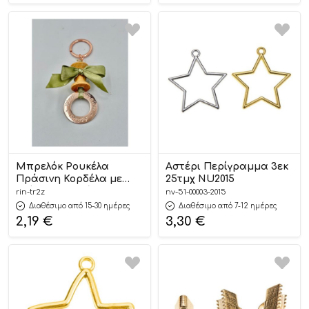
Μπρελόκ Ρουκέλα
Αστέρι Περίγραμμα 3εκ
Πράσινη Κορδέλα με
25τμχ NU2015
Κρίκο και Ευχές (3×2εκ)
rin-tr2z
nv-51-00003-2015
ΤΡ2Ζ
Διαθέσιμο από 15-30 ημέρες
Διαθέσιμο από 7-12 ημέρες
2,19
€
3,30
€