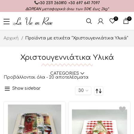
+30 2311 260810
|
+30 697 641 7097
ΔΩΡΕΑΝ
μεταφορικά άνω των 50€ έως 2kg*
0
0
Αρχική
Προϊόντα με ετικέτα “Χριστουγεννιάτικα Υλικά”
Χριστουγεννιάτικα Υλικά
CATEGORIES
Προβάλλονται όλα - 20 αποτελέσματα
Show sidebar