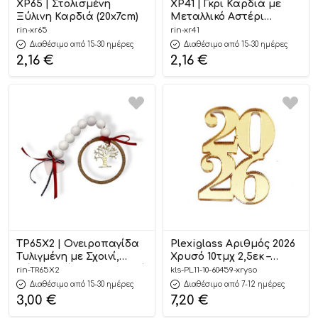
ΧΡ65 | Στολισμένη
ΧΡ41 | Γκρι Καρδιά με
Ξύλινη Καρδιά (20x7cm)
Μεταλλικό Αστέρι
(11x9cm)
rin-xr65
rin-xr41
Διαθέσιμο από 15-30 ημέρες
Διαθέσιμο από 15-30 ημέρες
2,16
€
2,16
€
ΤΡ65Χ2 | Ονειροπαγίδα
Plexiglass Αριθμός 2026
Τυλιγμένη με Σχοινί,
Χρυσό 10τμχ 2,5εκ –
Ξύλινες Χάντρες, Καρδιά
Kaliso
rin-TR65X2
kls-PL11-10-60459-xryso
και Δέντρο Ζωής (25cm)
Διαθέσιμο από 15-30 ημέρες
Διαθέσιμο από 7-12 ημέρες
3,00
€
7,20
€