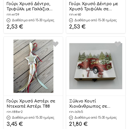
Γούρι Χρυσό Δέντρο,
Γούρι Χρυσό Δέντρο με
Τριφύλλι με Γαλάζια
Χρυσό Τριφύλλι σε
Πέτρα σε Βότσαλο ΧΡ59
Βότσαλο ΧΡ60 (7×5,5εκ)
rin-xr59
rin-xr60
(7×5,5εκ)
Διαθέσιμο από 15-30 ημέρες
Διαθέσιμο από 15-30 ημέρες
2,53
€
2,53
€
Γούρι Χρυσό Αστέρι σε
Ξύλινο Κουτί
Ντεκαπέ Αστέρι Τ88
Χιονάνθρωπος σε
Αυτοκίνητο ΛΣ1Β5
rin-t88xr2
rin-ls1b5
(5,5x22x20εκ)
Διαθέσιμο από 15-30 ημέρες
Διαθέσιμο από 15-30 ημέρες
3,45
€
21,80
€