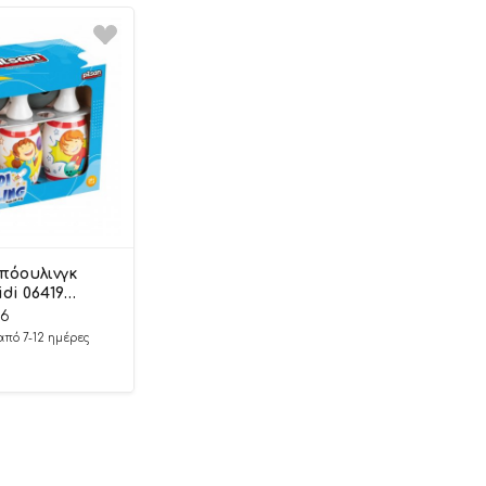
πόουλινγκ
di 06419
197 3+ –
96
από 7-12 ημέρες