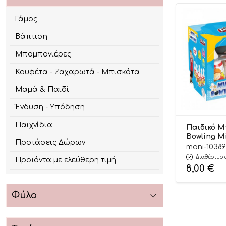
Γάμος
Βάπτιση
Μπομπονιέρες
Κουφέτα - Ζαχαρωτά - Μπισκότα
Μαμά & Παιδί
Ένδυση - Υπόδηση
Παιχνίδια
Παιδικό Μ
Bowling Mi
Προτάσεις Δώρων
8693461064
moni-1038
Pilsan
Διαθέσιμο 
Προϊόντα με ελεύθερη τιμή
8,00
€
Φύλο