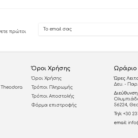
νετε πρώτοι
Όροι Χρήσης
Ωράριο
Όροι Χρήσης
Ώρες Λειτ
Δευ. - Παρ.
al Theodora
Τρόποι Πληρωμής
Διεύθυνση
Τρόποι Αποστολής
Ολυμπιάδο
56224, Θε
Φόρμα επιστροφής
Τηλ:
+30 23
email:
info