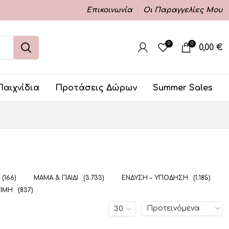
Επικοινωνία
Οι Παραγγελίες Μου
0
0
0,00
€
Παιχνίδια
Προτάσεις Δώρων
Summer Sales
(166)
ΜΑΜΆ & ΠΑΙΔΊ
(3.733)
ΈΝΔΥΣΗ – ΥΠΌΔΗΣΗ
(1.185)
ΤΙΜΉ
(837)