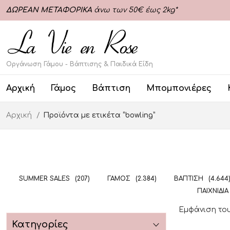
ΔΩΡΕΑΝ ΜΕΤΑΦΟΡΙΚΑ
άνω των 50€ έως 2kg*
Οργάνωση Γάμου - Βάπτισης & Παιδικά Είδη
Αρχική
Γάμος
Βάπτιση
Μπομπονιέρες
Αρχική
Προϊόντα με ετικέτα “bowling”
SUMMER SALES
(207)
ΓΆΜΟΣ
(2.384)
ΒΆΠΤΙΣΗ
(4.644
ΠΑΙΧΝΊΔΙΑ
Εμφάνιση το
Κατηγορίες