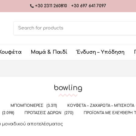
+30 2311 260810
|
+30 697 641 7097
Κουφέτα
Μαμά & Παιδί
Ένδυση – Υπόδηση
bowling
)
ΜΠΟΜΠΟΝΙΈΡΕΣ
(3.311)
ΚΟΥΦΈΤΑ – ΖΑΧΑΡΩΤΆ – ΜΠΙΣΚΌΤΑ
(2.098)
ΠΡΟΤΆΣΕΙΣ ΔΏΡΩΝ
(270)
ΠΡΟΪΌΝΤΑ ΜΕ ΕΛΕΎΘΕΡΗ 
υ μοναδικού αποτελέσματος