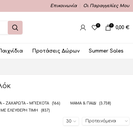
Επικοινωνία
Οι Παραγγελίες Μου
0
0
0,00
€
Παιχνίδια
Προτάσεις Δώρων
Summer Sales
λόκ
 – ΖΑΧΑΡΩΤΆ – ΜΠΙΣΚΌΤΑ
(166)
ΜΑΜΆ & ΠΑΙΔΊ
(3.738)
 ΜΕ ΕΛΕΎΘΕΡΗ ΤΙΜΉ
(837)