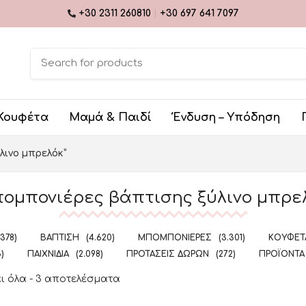
+30 2311 260810
|
+30 697 641 7097
Κουφέτα
Μαμά & Παιδί
Ένδυση – Υπόδηση
λινο μπρελόκ”
ομπονιέρες βάπτισης ξύλινο μπρε
.378)
ΒΆΠΤΙΣΗ
(4.620)
ΜΠΟΜΠΟΝΙΈΡΕΣ
(3.301)
ΚΟΥΦΈΤΑ
5)
ΠΑΙΧΝΊΔΙΑ
(2.098)
ΠΡΟΤΆΣΕΙΣ ΔΏΡΩΝ
(272)
ΠΡΟΪΌΝΤΑ
ι όλα - 3 αποτελέσματα