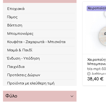
Χειροποίη
Εποχιακά
Γάμος
Βάπτιση
Μπομπονιέρες
Κουφέτα - Ζαχαρωτά - Μπισκότα
Μαμά & Παιδί
Ένδυση - Υπόδηση
Χειροποίη
Μπομπονι
Παιχνίδια
Βάπτισης 
bls-mpt-5
Μπρελόκ Little Star για
Διαθέσιμο 
Προτάσεις Δώρων
Αγόρι ΜΠΤ-
38,40
€
Π:7cm) 24τ
Προϊόντα με ελεύθερη τιμή
Bellissimo
Φύλο