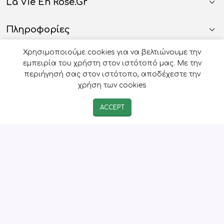
La Vie En Rose.gr
Πληροφορίες
Χρησιμοποιούμε cookies για να βελτιώνουμε την
Όροι Χρήσης
εμπειρία του χρήστη στον ιστότοπό μας. Με την
περιήγησή σας στον ιστότοπο, αποδέχεστε την
Ωράριο Γραφείου Eshop
χρήση των cookies
ACCEPT
Ωράριο Τηλεφωνικού Κέντρου
© 2026
Οργάνωση Γάμου Βάπτισης - La Vie en Rose
-
Developed by
e-avenue