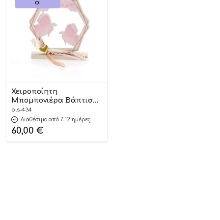
Α
Χειροποίητη
Μπομπονιέρα Βάπτισης
Εξάγωνο σε Βάση με
bls-434
Πεταλούδες για
Διαθέσιμο από 7-12 ημέρες
Κορίτσια 434 (11X9cm)
60,00
€
24τμχ || Bellissimo