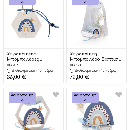
Α
Α
Χειροποίητες
Χειροποίητη
Μπομπονιέρες
Μπομπονιέρα Βάπτισης
Βάπτισης Μπρελόκ
Άλατα Μπάνιου σε
bls-513
bls-494
Εξάγωνο Ουράνιο Τόξο
Τσαντάκι Ουράνιο Τόξο
Διαθέσιμο από 7-12 ημέρες
Διαθέσιμο από 7-12 ημέρες
Μπλε για Αγόρι 513
Μπλε για Αγόρια ΜΠΑ
36,00
€
72,00
€
(8χ8cm) 24τμχ ||
494 (16χ6cm) || Bellissimo
Bellissimo
Χειροποίητ
Χειροποίητ
Α
Α