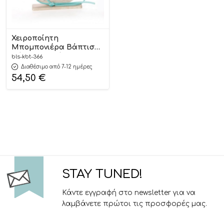
Χειροποίητη
Μπομπονιέρα Βάπτισης
Ξύλινο Καδράκι
bls-kbt-366
Στρογγυλό Αυτοκίνητο
Διαθέσιμο από 7-12 ημέρες
με Ζωάκια ΚΒΤ-366 (10
54,50
€
cm) 24τμχ || Bellissimo
STAY TUNED!
Κάντε εγγραφή στο newsletter για να
λαμβάνετε πρώτοι τις προσφορές μας.