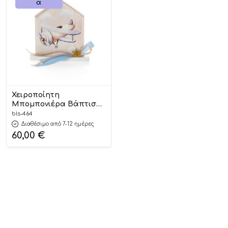
Α
Χειροποίητη
Μπομπονιέρα Βάπτισης
Σπιτάκι σε Βάση
bls-464
Αεροπλανάκι για Αγόρια
Διαθέσιμο από 7-12 ημέρες
464 (11Χ9cm) 24τμχ ||
60,00
€
Bellissimo