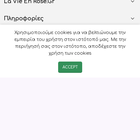
La Vie En Rose.gr
Πληροφορίες
Χρησιμοποιούμε cookies για να βελτιώνουμε την
Όροι Χρήσης
εμπειρία του χρήστη στον ιστότοπό μας. Με την
περιήγησή σας στον ιστότοπο, αποδέχεστε την
Ωράριο Γραφείου Eshop
χρήση των cookies
ACCEPT
Ωράριο Τηλεφωνικού Κέντρου
© 2026
Οργάνωση Γάμου Βάπτισης - La Vie en Rose
-
Developed by
e-avenue