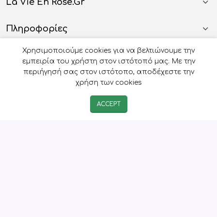
La Vie En Rose.gr
Πληροφορίες
Χρησιμοποιούμε cookies για να βελτιώνουμε την
Όροι Χρήσης
εμπειρία του χρήστη στον ιστότοπό μας. Με την
περιήγησή σας στον ιστότοπο, αποδέχεστε την
Ωράριο Γραφείου Eshop
χρήση των cookies
ACCEPT
Ωράριο Τηλεφωνικού Κέντρου
© 2026
Οργάνωση Γάμου Βάπτισης - La Vie en Rose
-
Developed by
e-avenue