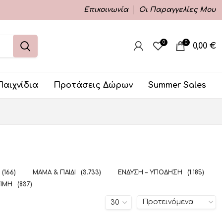
Επικοινωνία
Οι Παραγγελίες Μου
0
0
0,00
€
Παιχνίδια
Προτάσεις Δώρων
Summer Sales
(166)
ΜΑΜΆ & ΠΑΙΔΊ
(3.733)
ΈΝΔΥΣΗ – ΥΠΌΔΗΣΗ
(1.185)
ΤΙΜΉ
(837)