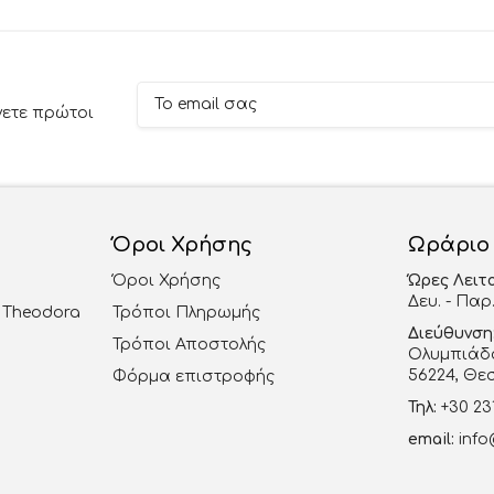
νετε πρώτοι
Όροι Χρήσης
Ωράριο
Όροι Χρήσης
Ώρες Λειτ
Δευ. - Παρ.
al Theodora
Τρόποι Πληρωμής
Διεύθυνση
Τρόποι Αποστολής
Ολυμπιάδο
56224, Θε
Φόρμα επιστροφής
Τηλ:
+30 23
email:
info