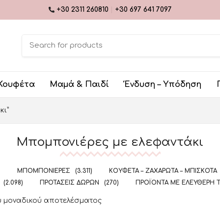
+30 2311 260810
|
+30 697 641 7097
Κουφέτα
Μαμά & Παιδί
Ένδυση – Υπόδηση
κι”
Μπομπονιέρες με ελεφαντάκι
)
ΜΠΟΜΠΟΝΙΈΡΕΣ
(3.311)
ΚΟΥΦΈΤΑ – ΖΑΧΑΡΩΤΆ – ΜΠΙΣΚΌΤΑ
(2.098)
ΠΡΟΤΆΣΕΙΣ ΔΏΡΩΝ
(270)
ΠΡΟΪΌΝΤΑ ΜΕ ΕΛΕΎΘΕΡΗ 
υ μοναδικού αποτελέσματος