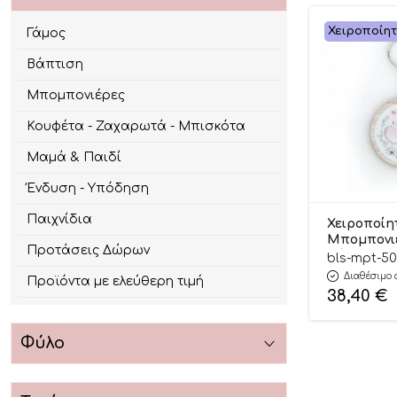
Χειροποίη
Γάμος
Βάπτιση
Μπομπονιέρες
Κουφέτα - Ζαχαρωτά - Μπισκότα
Μαμά & Παιδί
Ένδυση - Υπόδηση
Παιχνίδια
Χειροποίη
Μπομπονι
Προτάσεις Δώρων
Βάπτισης 
bls-mpt-5
Μπρελόκ μ
Διαθέσιμο 
Προϊόντα με ελεύθερη τιμή
για Αγόρι
38,40
€
(Υ:11cm Π:7
Bellissimo
Φύλο