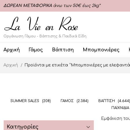
ΔΩΡΕΑΝ ΜΕΤΑΦΟΡΙΚΑ
άνω των 50€ έως 2kg*
Οργάνωση Γάμου - Βάπτισης & Παιδικά Είδη
Αρχική
Γάμος
Βάπτιση
Μπομπονιέρες
Αρχική
Προϊόντα με ετικέτα “Μπομπονιέρες με ελεφαντά
SUMMER SALES
(208)
ΓΆΜΟΣ
(2.384)
ΒΆΠΤΙΣΗ
(4.644
ΠΑΙΧΝΊΔΙΑ
Εμφάνιση το
Κατηγορίες