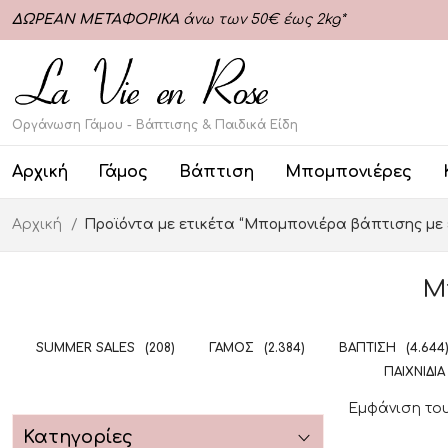
ΔΩΡΕΑΝ ΜΕΤΑΦΟΡΙΚΑ
άνω των 50€ έως 2kg*
Οργάνωση Γάμου - Βάπτισης & Παιδικά Είδη
Αρχική
Γάμος
Βάπτιση
Μπομπονιέρες
Αρχική
Προϊόντα με ετικέτα “Μπομπονιέρα βάπτισης με
Μ
SUMMER SALES
(208)
ΓΆΜΟΣ
(2.384)
ΒΆΠΤΙΣΗ
(4.644
ΠΑΙΧΝΊΔΙΑ
Εμφάνιση το
Κατηγορίες