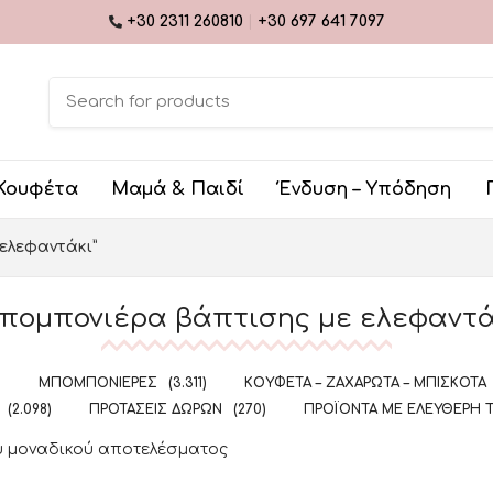
+30 2311 260810
|
+30 697 641 7097
Κουφέτα
Μαμά & Παιδί
Ένδυση – Υπόδηση
 ελεφαντάκι”
πομπονιέρα βάπτισης με ελεφαντά
)
ΜΠΟΜΠΟΝΙΈΡΕΣ
(3.311)
ΚΟΥΦΈΤΑ – ΖΑΧΑΡΩΤΆ – ΜΠΙΣΚΌΤΑ
(2.098)
ΠΡΟΤΆΣΕΙΣ ΔΏΡΩΝ
(270)
ΠΡΟΪΌΝΤΑ ΜΕ ΕΛΕΎΘΕΡΗ 
υ μοναδικού αποτελέσματος