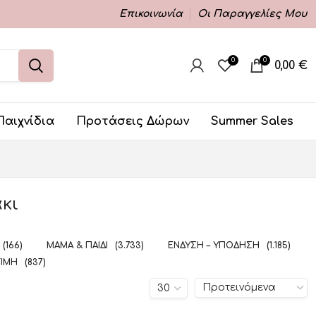
Επικοινωνία
Οι Παραγγελίες Μου
0
0
0,00
€
Παιχνίδια
Προτάσεις Δώρων
Summer Sales
κι
(166)
ΜΑΜΆ & ΠΑΙΔΊ
(3.733)
ΈΝΔΥΣΗ – ΥΠΌΔΗΣΗ
(1.185)
ΤΙΜΉ
(837)