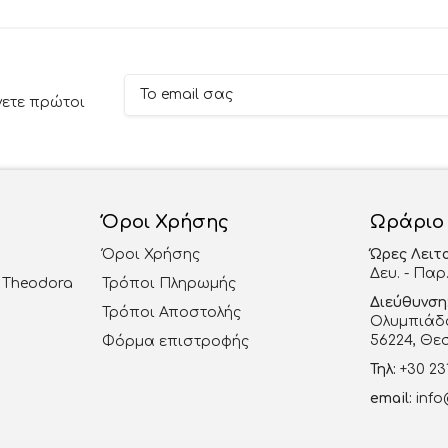
νετε πρώτοι
Όροι Χρήσης
Ωράριο
Όροι Χρήσης
Ώρες Λειτ
Δευ. - Παρ.
al Theodora
Τρόποι Πληρωμής
Διεύθυνση
Τρόποι Αποστολής
Ολυμπιάδο
56224, Θε
Φόρμα επιστροφής
Τηλ:
+30 23
email:
info