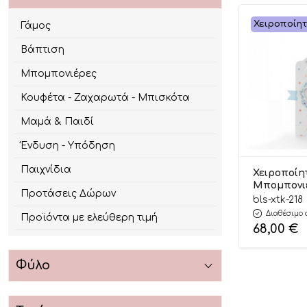
Χειροποίη
Γάμος
Βάπτιση
Μπομπονιέρες
Κουφέτα - Ζαχαρωτά - Μπισκότα
Μαμά & Παιδί
Ένδυση - Υπόδηση
Παιχνίδια
Χειροποίη
Μπομπονι
Προτάσεις Δώρων
Βάπτισης 
bls-xtk-218
Τσαντάκι 
Διαθέσιμο 
Προϊόντα με ελεύθερη τιμή
Κερί Ελεφα
68,00
€
Αγόρια ΧΤΚ
Π:6 cm) 24τ
Bellissimo
Φύλο