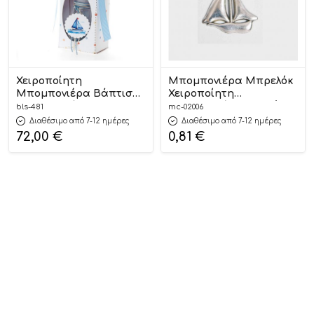
Χειροποίητη
Μπομπονιέρα Μπρελόκ
Μπομπονιέρα Βάπτισης
Χειροποίητη
Άλατα Μπάνιου σε
Μπομπονιέρα Υψηλής
bls-481
mc-02006
Τσαντάκι Καραβάκι για
Ποιότητας | 02006
Διαθέσιμο από 7-12 ημέρες
Διαθέσιμο από 7-12 ημέρες
Αγόρια ΜΠΑ 481 (16x6cm)
Mouchtaris
72,00
€
0,81
€
24τμχ || Bellissimo