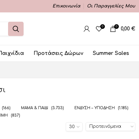
Επικοινωνία
Οι Παραγγελίες Μου
0
0
0,00
€
Παιχνίδια
Προτάσεις Δώρων
Summer Sales
σι
(166)
ΜΑΜΆ & ΠΑΙΔΊ
(3.733)
ΈΝΔΥΣΗ – ΥΠΌΔΗΣΗ
(1.185)
ΤΙΜΉ
(837)