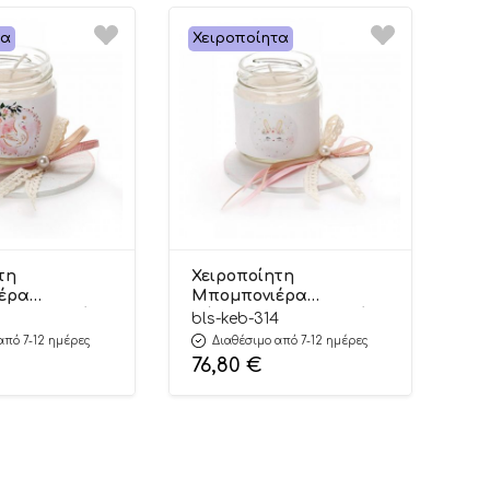
τα
Χειροποίητα
τη
Χειροποίητη
έρα
Μπομπονιέρα
 Αρωματικό
Βάπτισης Αρωματικό
9
bls-keb-314
ύλινη Βάση με
Κερί με Κουνελάκι για
από 7-12 ημέρες
Διαθέσιμο από 7-12 ημέρες
Κορίτσια
Κορίτσια ΚΕΒ-314 (Υ:7
76,80
€
:7 cm Π:6 cm)
cm Π:6 cm) 24τμχ ||
ellissimo
Bellissimo