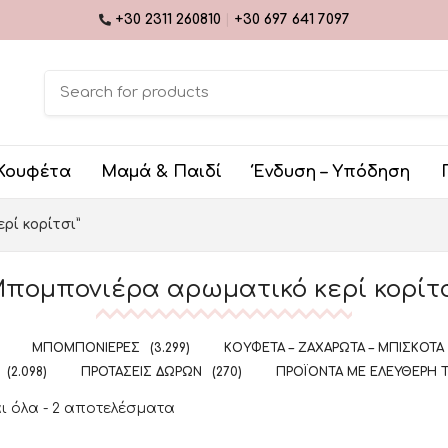
+30 2311 260810
|
+30 697 641 7097
Κουφέτα
Μαμά & Παιδί
Ένδυση – Υπόδηση
ρί κορίτσι”
πομπονιέρα αρωματικό κερί κορίτ
ΜΠΟΜΠΟΝΙΈΡΕΣ
(3.299)
ΚΟΥΦΈΤΑ – ΖΑΧΑΡΩΤΆ – ΜΠΙΣΚΌΤΑ
(2.098)
ΠΡΟΤΆΣΕΙΣ ΔΏΡΩΝ
(270)
ΠΡΟΪΌΝΤΑ ΜΕ ΕΛΕΎΘΕΡΗ 
 όλα - 2 αποτελέσματα