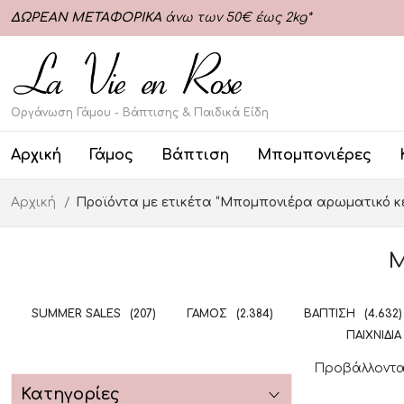
ΔΩΡΕΑΝ ΜΕΤΑΦΟΡΙΚΑ
άνω των 50€ έως 2kg*
Οργάνωση Γάμου - Βάπτισης & Παιδικά Είδη
Αρχική
Γάμος
Βάπτιση
Μπομπονιέρες
Αρχική
Προϊόντα με ετικέτα “Μπομπονιέρα αρωματικό κε
Μ
SUMMER SALES
(207)
ΓΆΜΟΣ
(2.384)
ΒΆΠΤΙΣΗ
(4.632)
ΠΑΙΧΝΊΔΙΑ
Προβάλλονται
Κατηγορίες