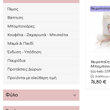
Χειροποίη
Γάμος
Βάπτιση
Μπομπονιέρες
Κουφέτα - Ζαχαρωτά - Μπισκότα
Μαμά & Παιδί
Ένδυση - Υπόδηση
Παιχνίδια
Χειροποίη
Μπομπονι
Προτάσεις Δώρων
Βάπτισης
bls-keb-31
Κερί σε Ξ
Διαθέσιμο 
Προϊόντα με ελεύθερη τιμή
Κύκνο για 
76,80
€
ΚΕΒ-319 (Υ
24τμχ || B
Φύλο