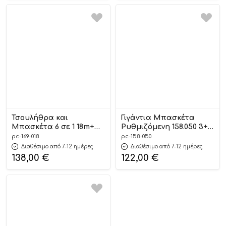
Τσουλήθρα και
Γιγάντια Μπασκέτα
Μπασκέτα 6 σε 1 18m+
Ρυθμιζόμενη 158.050 3+,
169.018 – Grow’n Up
Playcity
pc-169-018
pc-158-050
Διαθέσιμο από 7-12 ημέρες
Διαθέσιμο από 7-12 ημέρες
138,00
€
122,00
€