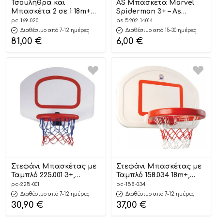
Τσουλήθρα και
AS Μπάσκετα Marvel
Μπασκέτα 2 σε 1 18m+
Spiderman 3+ – As
169.020 – Grow’n Up
Company
pc-169-020
as-5202-14014
Διαθέσιμο από 7-12 ημέρες
Διαθέσιμο από 15-30 ημέρες
81,00
€
6,00
€
Στεφάνι Μπασκέτας με
Στεφάνι Μπασκέτας με
Ταμπλό 225.001 3+,
Ταμπλό 158.034 18m+,
Playcity
Playcity
pc-225-001
pc-158-034
Διαθέσιμο από 7-12 ημέρες
Διαθέσιμο από 7-12 ημέρες
30,90
€
37,00
€