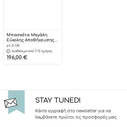
Μπασκέτα Μεγάλη
Εύκολης Αποθήκευσης
2.130 3+, Little Tikes
pc-2-130
Διαθέσιμο από 7-12 ημέρες
196,00
€
STAY TUNED!
Κάντε εγγραφή στο newsletter για να
λαμβάνετε πρώτοι τις προσφορές μας.