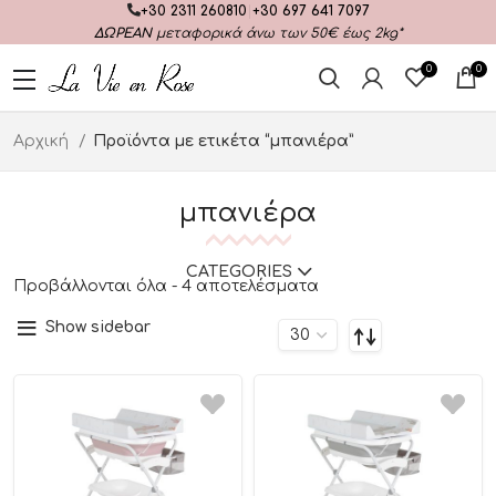
+30 2311 260810
|
+30 697 641 7097
ΔΩΡΕΑΝ
μεταφορικά άνω των 50€ έως 2kg*
0
0
Αρχική
Προϊόντα με ετικέτα “μπανιέρα”
μπανιέρα
CATEGORIES
Προβάλλονται όλα - 4 αποτελέσματα
Show sidebar