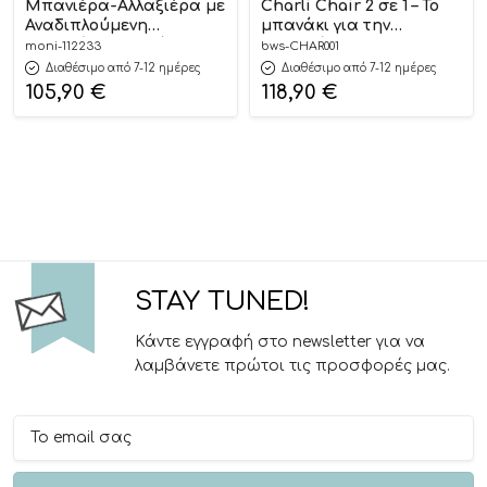
Μπανιέρα-Αλλαξιέρα με
Charli Chair 2 σε 1 – Το
Αναδιπλούμενη
μπανάκι για την
Μπανιέρα και Βάση με
Ντουζιέρα #
moni-112233
bws-CHAR001
Αλλαξιέρα Como Blue
Διαθέσιμο από 7-12 ημέρες
Διαθέσιμο από 7-12 ημέρες
3800146272128 – Cangaroo
105,90
€
118,90
€
STAY TUNED!
Κάντε εγγραφή στο newsletter για να
λαμβάνετε πρώτοι τις προσφορές μας.