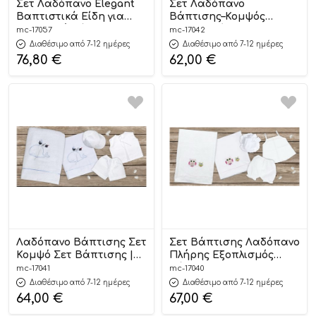
Σετ Λαδόπανο Elegant
Σετ Λαδόπανο
Βαπτιστικά Είδη για
Βάπτισης–Κομψός
Μοναδική Βάπτιση |
Σχεδιασμός | 17042
mc-17057
mc-17042
17057 Mouchtaris
Mouchtaris
Διαθέσιμο από 7-12 ημέρες
Διαθέσιμο από 7-12 ημέρες
76,80
€
62,00
€
Λαδόπανο Βάπτισης Σετ
Σετ Βάπτισης Λαδόπανο
Κομψό Σετ Βάπτισης |
Πλήρης Εξοπλισμός
17041 Mouchtaris
Βάπτισης | 17040
mc-17041
mc-17040
Mouchtaris
Διαθέσιμο από 7-12 ημέρες
Διαθέσιμο από 7-12 ημέρες
64,00
€
67,00
€