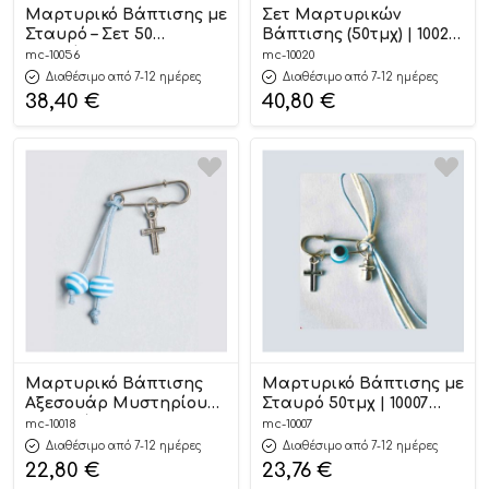
Μαρτυρικό Βάπτισης με
Σετ Μαρτυρικών
Σταυρό – Σετ 50
Βάπτισης (50τμχ) | 10020
Τεμαχίων | 10056
Mouchtaris
mc-10056
mc-10020
Mouchtaris
Διαθέσιμο από 7-12 ημέρες
Διαθέσιμο από 7-12 ημέρες
38,40
€
40,80
€
Μαρτυρικό Βάπτισης
Μαρτυρικό Βάπτισης με
Αξεσουάρ Μυστηρίου
Σταυρό 50τμχ | 10007
(50 τεμάχια) | 10018
Mouchtaris
mc-10018
mc-10007
Mouchtaris
Διαθέσιμο από 7-12 ημέρες
Διαθέσιμο από 7-12 ημέρες
22,80
€
23,76
€