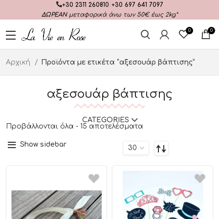
+30 2311 260810
|
+30 697 641 7097
ΔΩΡΕΑΝ
μεταφορικά άνω των 50€ έως 2kg*
0
0
Αρχική
Προϊόντα με ετικέτα “αξεσουάρ βάπτισης”
αξεσουάρ βάπτισης
CATEGORIES
Προβάλλονται όλα - 15 αποτελέσματα
Show sidebar