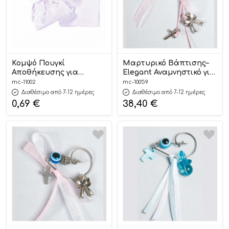
Κομψό Πουγκί
Μαρτυρικό Βάπτισης–
Αποθήκευσης για
Elegant Αναμνηστικό για
Αξεσουάρ &
Καλεσμένους (50
mc-11002
mc-10059
Μικροαντικείμενα | 11002
Τεμάχια) | 10059
Διαθέσιμο από 7-12 ημέρες
Διαθέσιμο από 7-12 ημέρες
Mouchtaris
Mouchtaris
0,69
€
38,40
€