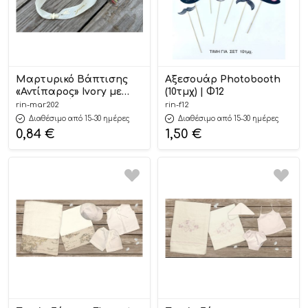
Μαρτυρικό Βάπτισης
Αξεσουάρ Photobooth
«Αντίπαρος» Ivory με
(10τμχ) | Φ12
Χρυσοτυπία «Με
rin-mar202
rin-f12
Αγάπη» | ΜΑΡ202
Διαθέσιμο από 15-30 ημέρες
Διαθέσιμο από 15-30 ημέρες
Riniotis
0,84
€
1,50
€