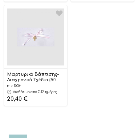
Μαρτυρικό Βάπτισης–
Διαχρονικό Σχέδιο (50
τεμάχια) | 10004
mc-10004
Mouchtaris
Διαθέσιμο από 7-12 ημέρες
20,40
€