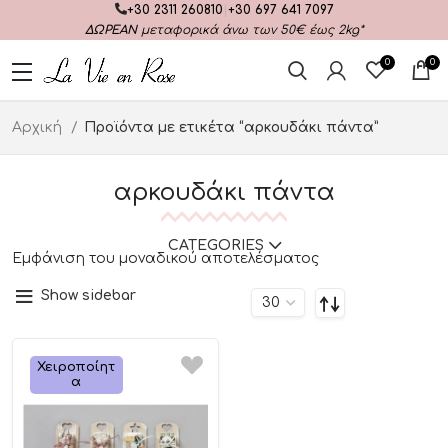
+30 2311 260810
|
+30 697 641 7097
ΔΩΡΕΑΝ
μεταφορικά άνω των 50€ έως 2kg*
0
0
Αρχική
Προϊόντα με ετικέτα “αρκουδάκι πάντα”
αρκουδάκι πάντα
CATEGORIES
Εμφάνιση του μοναδικού αποτελέσματος
Show sidebar
Χειροποίητ
Α