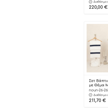
Μονόγραμμ
Διαθέσιμο 
Σάπιο Μήλ
220,00
€
Beppe
26104
Bestway
Beta Junior
Bialetti
Bibi-Inn
Big
Bimbidreams
Bird
Blockaroo
Σετ Βάπτι
BMW
με Θέμα 
Μπλε-Άμμο
noun-26-26
Bobo Buddies
Διαθέσιμο 
211,70
€
Bonito