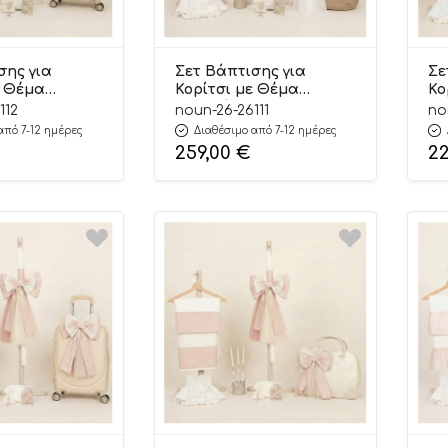
σης για
Σετ Βάπτισης για
Σε
ε Θέμα
Κορίτσι με Θέμα
Κο
 με Όνομα
Λουλούδια με Όνομα
Λο
112
noun-26-26111
no
e 26112
Εκρού-Nude 26111
Μο
από 7-12 ημέρες
Διαθέσιμο από 7-12 ημέρες
Σά
259,00
€
2