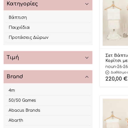
Κατηγορίες
Βάπτιση
Παιχνίδια
Προτάσεις Δώρων
Σετ Βάπτι
Τιμή
Κορίτσι μ
με Λουλού
noun-26-26
Ροζ 26120
Διαθέσιμο 
Brand
220,00
€
4m
50/50 Games
Abacus Brands
Abarth