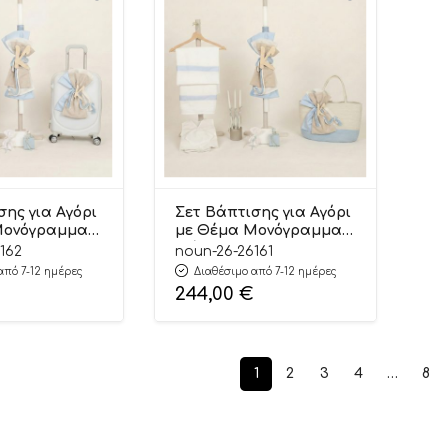
σης για Αγόρι
Σετ Βάπτισης για Αγόρι
Μονόγραμμα
με Θέμα Μονόγραμμα
White Άμμου
Σιέλ-Off White Άμμου
162
noun-26-26161
26161
από 7-12 ημέρες
Διαθέσιμο από 7-12 ημέρες
244,00
€
1
2
3
4
…
8