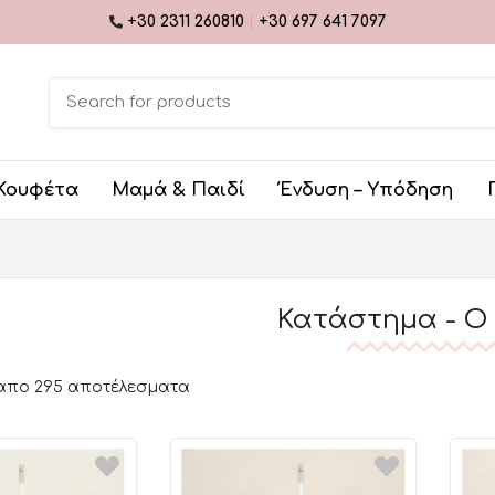
+30 2311 260810
|
+30 697 641 7097
Κουφέτα
Μαμά & Παιδί
Ένδυση – Υπόδηση
Κατάστημα - Ο
 απο 295 αποτέλεσματα