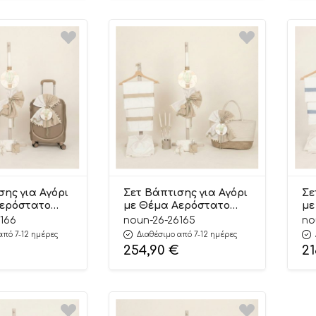
σης για Αγόρι
Σετ Βάπτισης για Αγόρι
Σε
Αερόστατο
με Θέμα Αερόστατο
με
Μπεζ 26166
Offwhite-Μπεζ 26165
Ρα
166
noun-26-26165
no
από 7-12 ημέρες
Διαθέσιμο από 7-12 ημέρες
254,90
€
21