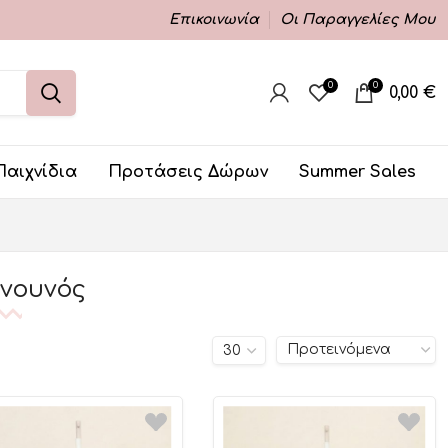
Επικοινωνία
Οι Παραγγελίες Μου
0
0
0,00
€
Παιχνίδια
Προτάσεις Δώρων
Summer Sales
 νουνός