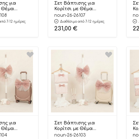
σης για
Σετ Βάπτισης για
Σε
ε Θέμα
Κορίτσι με Θέμα
Κο
ε Πέρλες
Φιόγκος με Πέρλες
με
108
noun-26-26107
no
πιο Μήλο
Εκρού-Σάπιο Μήλο
Μο
από 7-12 ημέρες
Διαθέσιμο από 7-12 ημέρες
08
Γκλίτερ 26107
Σά
231,00
€
2
σης για
Σετ Βάπτισης για
Σε
ε Θέμα
Κορίτσι με Θέμα
Κο
ε
Φιόγκος με
Λο
104
noun-26-26103
no