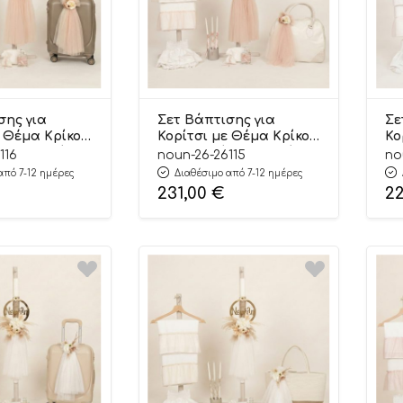
σης για
Σετ Βάπτισης για
Σε
ε Θέμα Κρίκος
Κορίτσι με Θέμα Κρίκος
Κο
δια Εκρού-
με Λουλούδια Εκρού-
με
116
noun-26-26115
no
116
Πούδρα 26115
Ρο
από 7-12 ημέρες
Διαθέσιμο από 7-12 ημέρες
231,00
€
2