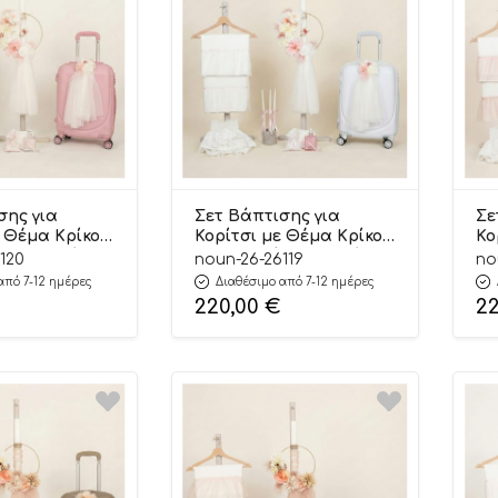
σης για
Σετ Βάπτισης για
Σε
ε Θέμα Κρίκος
Κορίτσι με Θέμα Κρίκος
Κο
δια Λευκό-
με Λουλούδια Λευκό-
με
120
noun-26-26119
no
Ροζ 26119
Όν
από 7-12 ημέρες
Διαθέσιμο από 7-12 ημέρες
Μή
220,00
€
2