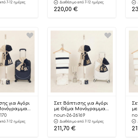
α Γκλίτερ
Μονόγραμμα Γκλίτερ
Σά
από 7-12 ημέρες
Διαθέσιμο από 7-12 ημέρες
ο-Offwhite
Σάπιο Μήλο-Offwhite
220,00
€
2
26103
σης για Αγόρι
Σετ Βάπτισης για Αγόρι
Σε
Μονόγραμμα
με Θέμα Μονόγραμμα
με
υ 26170
Μπλε-Άμμου 26169
Μπ
170
noun-26-26169
no
από 7-12 ημέρες
Διαθέσιμο από 7-12 ημέρες
211,70
€
21