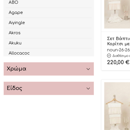
ABO
Agape
Aiyingle
Akros
Σετ Βάπτι
Akuku
Κορίτσι μ
με Λουλού
noun-26-26
Allocacoc
Πούδρα 26
Διαθέσιμο 
220,00
€
Alzira
Χρώμα
Amila
Androni Giocattoli
Είδος
Angel Wings
Annahouse
Aqua Dragons
Artesavi