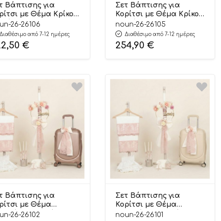
τ Βάπτισης για
Σετ Βάπτισης για
ρίτσι με Θέμα Κρίκος
Κορίτσι με Θέμα Κρίκος
 Πέρλες και
με Πέρλες και
un-26-26106
noun-26-26105
νόγραμμα Εκρού-
Μονόγραμμα Εκρού-
Διαθέσιμο από 7-12 ημέρες
Διαθέσιμο από 7-12 ημέρες
πιο Μήλο 26106
Σάπιο Μήλο 26105
22,50
€
254,90
€
τ Βάπτισης για
Σετ Βάπτισης για
ρίτσι με Θέμα
Κορίτσι με Θέμα
υλούδια Εκρού-
Λουλούδια Εκρού-
un-26-26102
noun-26-26101