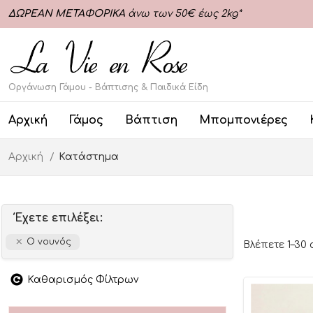
ΔΩΡΕΑΝ ΜΕΤΑΦΟΡΙΚΑ
άνω των 50€ έως 2kg*
Οργάνωση Γάμου - Βάπτισης & Παιδικά Είδη
Αρχική
Γάμος
Βάπτιση
Μπομπονιέρες
Αρχική
Κατάστημα
Έχετε επιλέξει:
Ο νουνός
Βλέπετε 1–30
Καθαρισμός Φίλτρων