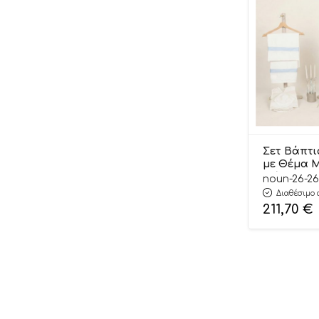
Choopie
Clics Toys
Clima
Cloud B
Condor
Cougar
Σετ Βάπτι
Craft Hub
με Θέμα 
Σιέλ-Off 
noun-26-26
Crayola
26162
Διαθέσιμο 
Crispo
211,70
€
Cutie
CXL
Dafi
Dantoy