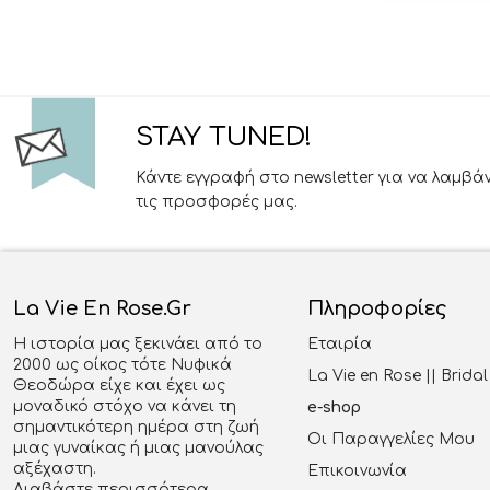
Bonito
Boutlas
Brainbox
Braven
STAY TUNED!
Brawl Stars
Κάντε εγγραφή στο newsletter για να λαμβά
BS Toys
τις προσφορές μας.
BUMTUM
Byox
La Vie En Rose.gr
Πληροφορίες
Camelino
Η ιστορία μας ξεκινάει από το
Εταιρία
Cangaroo
2000 ως οίκος τότε Νυφικά
La Vie en Rose || Brid
Carlomagno
Θεοδώρα είχε και έχει ως
μοναδικό στόχο να κάνει τη
e-shop
Carriwell
σημαντικότερη ημέρα στη ζωή
Οι Παραγγελίες Μου
μιας γυναίκας ή μιας μανούλας
Cat
αξέχαστη.
Επικοινωνία
Διαβάστε περισσότερα...