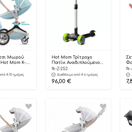
τσι Μωρού
Hot Mom Τρίτροχο
Σε
1 Hot Mom K-
Πατίνι Αναδιπλούμενο
Φα
 Blue (6
3+ Z-252
M
fk-Z-252
fk
εις)
από 4-10 ημέρες
Διαθέσιμο από 4-6 ημέρες
96,00
€
7,