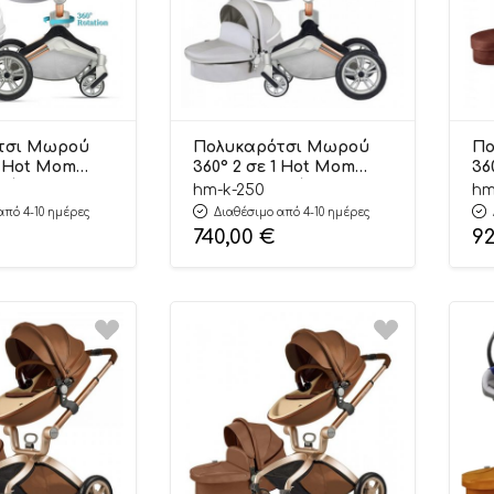
τσι Μωρού
Πολυκαρότσι Μωρού
Πο
1 Hot Mom
360° 2 σε 1 Hot Mom
36
(6 άτοκες
Κ-250 Γκρι (6 άτοκες
22
hm-k-250
hm
δόσεις)
Δό
από 4-10 ημέρες
Διαθέσιμο από 4-10 ημέρες
740,00
€
9