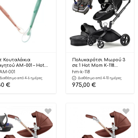
τ Κουταλάκια
Πολυκαρότσι Μωρού 3
γητού AM-001 – Hot
σε 1 Hot Mom K-118
om
Μαύρο (6 Άτοκες
-AM-001
hm-k-118
Δόσεις)
Διαθέσιμο από 4-6 ημέρες
Διαθέσιμο από 4-10 ημέρες
80
€
975,00
€