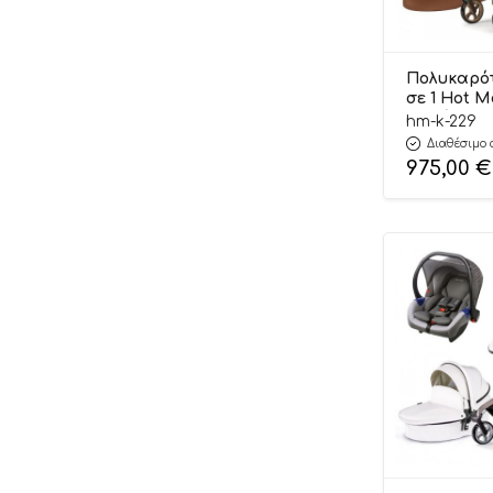
Artesavi
As Company
Πολυκαρό
As Company TV
σε 1 Hot M
Καφέ (
hm-k-229
Audi
Διαθέσιμο 
975,00
€
Automoblox
Baby Bloom
Baby Ktan
Baby on Board Paris
Baby to Love
Babywalker
Babywise
Bali Bazoo
Balibazoo