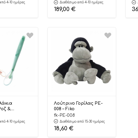
από 4-10 ημέρες
Διαθέσιμο από 4-10 ημέρες
189,00
€
3
λάκια
Λούτρινο Γορίλας PE-
οζ &
008 – Fiko
M-001 – Hot
fk-PE-008
από 4-10 ημέρες
Διαθέσιμο από 15-30 ημέρες
18,60
€