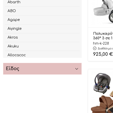
Abarth
ABO
Agape
Aiyingle
Πολυκαρό
Akros
360° 3 σε 
Κ228 Γκρι 
hm-k-228
Akuku
δόσεις)
Διαθέσιμο 
925,00
€
Allocacoc
Alzira
Είδος
Amila
Androni Giocattoli
Angel Wings
Annahouse
Aqua Dragons