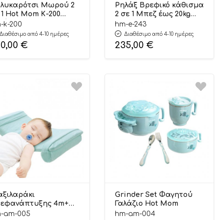
λυκαρότσι Μωρού 2
Ρηλάξ Βρεφικό κάθισμα
 1 Hot Mom Κ-200
2 σε 1 Μπεζ έως 20kg
ύρο (6 Άτοκες
Hot Mom (3 Άτοκες
-k-200
hm-e-243
σεις)
Δόσεις)
Διαθέσιμο από 4-10 ημέρες
Διαθέσιμο από 4-10 ημέρες
90,00
€
235,00
€
ξιλαράκι
Grinder Set Φαγητού
εφανάπτυξης 4m+
Γαλάζιο Hot Mom
t Mom
-am-005
hm-am-004