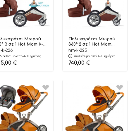
λυκαρότσι Μωρού
Πολυκαρότσι Μωρού
0° 3 σε 1 Hot Mom K-
360° 2 σε 1 Hot Mom
6 Καφέ (6 Άτοκες
Κ-225 Καφέ (6 Άτοκες
-k-226
hm-k-225
σεις)
Δόσεις)
Διαθέσιμο από 4-10 ημέρες
Διαθέσιμο από 4-10 ημέρες
25,00
€
740,00
€