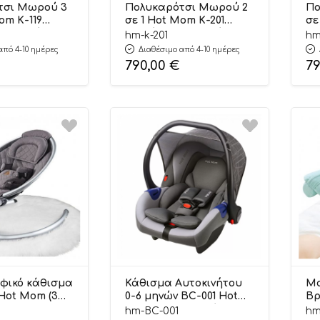
τσι Μωρού 3
Πολυκαρότσι Μωρού 2
Πο
om Κ-119
σε 1 Hot Mom Κ-201
σε
 (6 Άτοκες Δόσεις)
Λευκό (6 Άτοκες Δόσεις)
Μα
hm-k-201
hm
Δό
από 4-10 ημέρες
Διαθέσιμο από 4-10 ημέρες
790,00
€
7
φικό κάθισμα
Κάθισμα Αυτοκινήτου
Μα
ι Hot Mom (3
0-6 μηνών BC-001 Hot
Βρ
εις)
Mom (2 Άτοκες Δόσεις)
Ho
hm-BC-001
hm