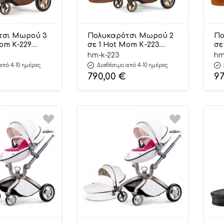
τσι Μωρού 3
Πολυκαρότσι Μωρού 2
Πο
om K-229
σε 1 Hot Mom Κ-223
σε
6 Άτοκες Δόσεις)
Καφέ (6 Άτοκες Δόσεις)
Τα
hm-k-223
hm
από 4-10 ημέρες
Διαθέσιμο από 4-10 ημέρες
790,00
€
9