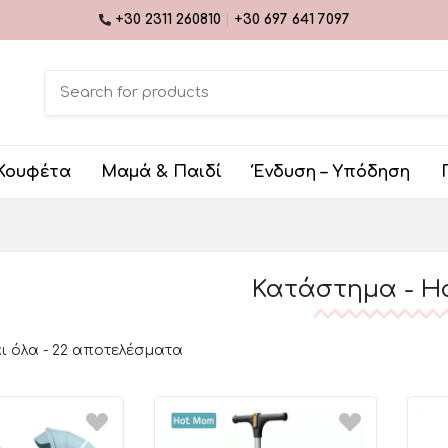
+30 2311 260810
|
+30 697 641 7097
Κουφέτα
Μαμά & Παιδί
Ένδυση – Υπόδηση
Κατάστημα - H
 όλα - 22 αποτελέσματα