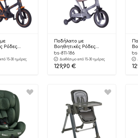
 με
Ποδήλατο με
Πο
ς Ρόδες
Βοηθητικές Ρόδες
Βο
1 Orange 811-
Speedy 4in1 Grey 811-186
Sp
bs-811-186
bs
Bebe Stars
24m+, Bebe Stars
17
από 15-30 ημέρες
Διαθέσιμο από 15-30 ημέρες
129,90
€
12