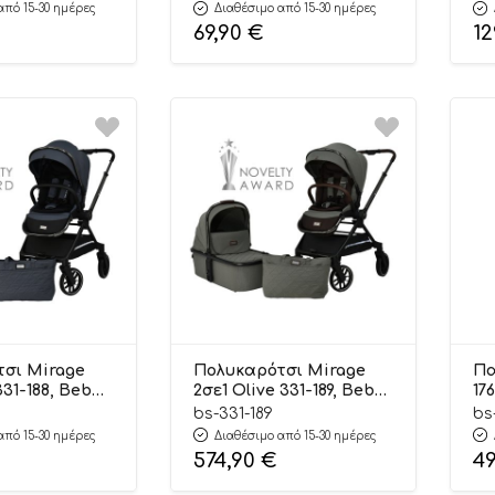
Stars
από 15-30 ημέρες
Διαθέσιμο από 15-30 ημέρες
69,90
€
12
σι Mirage
Πολυκαρότσι Mirage
Πα
331-188, Bebe
2σε1 Olive 331-189, Bebe
17
Stars
bs-331-189
bs
από 15-30 ημέρες
Διαθέσιμο από 15-30 ημέρες
574,90
€
49