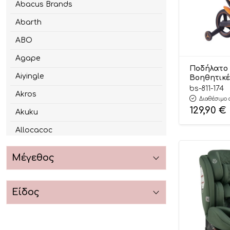
Abacus Brands
Abarth
ABO
Agape
Ποδήλατο
Aiyingle
Βοηθητικέ
Speedy 4in
bs-811-174
Akros
174 24m+, 
Διαθέσιμο 
129,90
€
Akuku
Allocacoc
Alzira
Μέγεθος
Amila
Androni Giocattoli
Είδος
Angel Wings
Annahouse