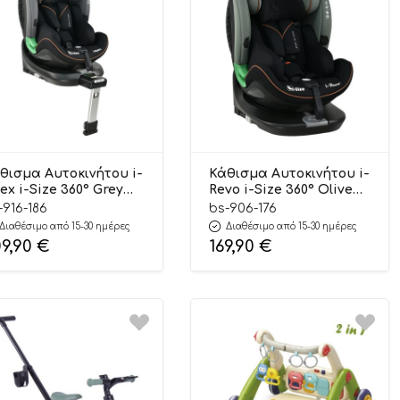
θισμα Αυτοκινήτου i-
Κάθισμα Αυτοκινήτου i-
ex i-Size 360° Grey
Revo i-Size 360° Olive
0-150cm) 0-36kg 916-
(40-150cm) 0-36kg 906-
-916-186
bs-906-176
6, Bebe Stars
176, Bebe Stars
Διαθέσιμο από 15-30 ημέρες
Διαθέσιμο από 15-30 ημέρες
09,90
€
169,90
€