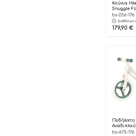
Κούνια Ηλ
Balibazoo
Snuggle F
256-176, B
bs-256-176
Balloon
Διαθέσιμο 
179,90
€
BamBam
Bambolino
Bamboo
Barcelona
Barcelona FC
Bbluv
Bebe Stars
Bei Di Yuan
Beikou
Ποδήλατο 
Beleduc
Αναδιπλού
675-176 24
bs-675-176
Bellissimo