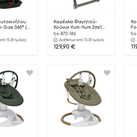
υτοκινήτου
Καρέκλα Φαγητού-
Κο
 i-Size 360° (0-
Κούνια Yum-Yum 2σε1
Fo
st Green 921-
Grey 870-186, Bebe Stars
Be
bs-870-186
bs
Stars
από 15-30 ημέρες
Διαθέσιμο από 15-30 ημέρες
129,90
€
11