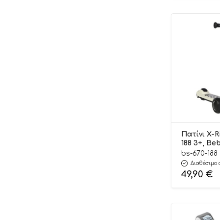
Bobo Buddies
Bonito
Boutlas
Brainbox
Braven
Brawl Stars
BS Toys
BUMTUM
Πατίνι X-R
Byox
188 3+, Be
bs-670-188
Camelino
Διαθέσιμο 
Cangaroo
49,90
€
Carlomagno
Carriwell