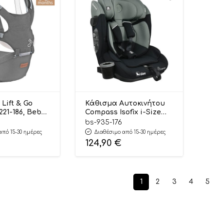
Lift & Go
Κάθισμα Αυτοκινήτου
221-186, Bebe
Compass Isofix i-Size
Olive 76-150cm (9-36kg)
bs-935-176
935-176 – Bebe Stars
από 15-30 ημέρες
Διαθέσιμο από 15-30 ημέρες
124,90
€
1
2
3
4
5