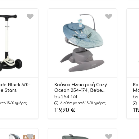
ide Black 670-
Κούνια Ηλεκτρική Cozy
Κο
be Stars
Ocean 254-174, Bebe
Mo
Stars
St
bs-254-174
bs
από 15-30 ημέρες
Διαθέσιμο από 15-30 ημέρες
119,90
€
11