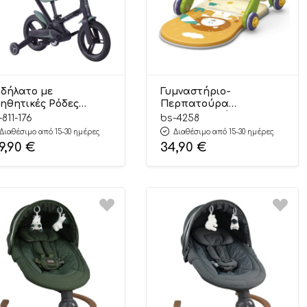
δήλατο με
Γυμναστήριο-
ηθητικές Ρόδες
Περπατούρα
eedy 4in1 Green 811-
Δραστηριοτήτων Piano
-811-176
bs-4258
6 24m+, Bebe Stars
Rainy Forest 2in1 4258,
Διαθέσιμο από 15-30 ημέρες
Διαθέσιμο από 15-30 ημέρες
Bebe Stars
9,90
€
34,90
€