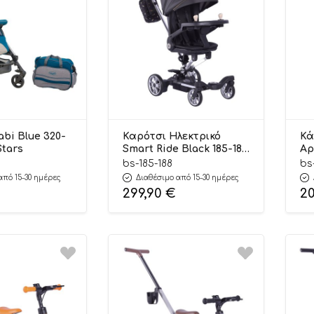
bi Blue 320-
Καρότσι Ηλεκτρικό
Κά
Stars
Smart Ride Black 185-188
Ap
6m+, Bebe Stars
(4
bs-185-188
bs
18
από 15-30 ημέρες
Διαθέσιμο από 15-30 ημέρες
299,90
€
2