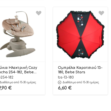
ύνια Ηλεκτρική Cozy
Ομπρέλα Καροτσιού 13-
cha 254-182, Bebe
180, Bebe Stars
ars
-254-182
bs-13-180
Διαθέσιμο από 15-30 ημέρες
Διαθέσιμο από 15-30 ημέρες
9,90
€
6,60
€