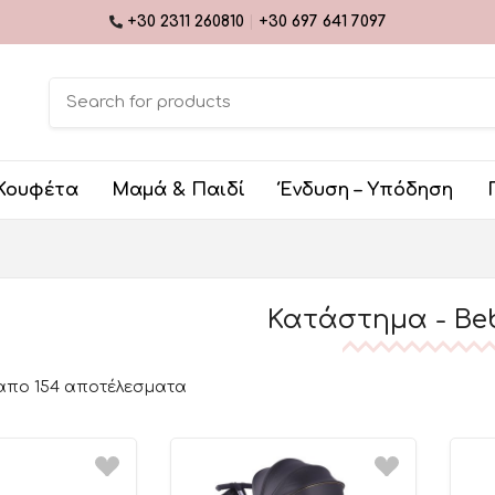
+30 2311 260810
|
+30 697 641 7097
Κουφέτα
Μαμά & Παιδί
Ένδυση – Υπόδηση
Κατάστημα - Beb
 απο 154 αποτέλεσματα