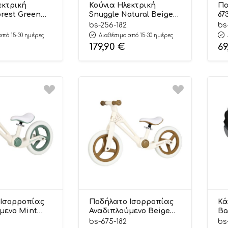
εκτρική
Κούνια Ηλεκτρική
Πα
orest Green
Snuggle Natural Beige
67
ebe Stars
256-182, Bebe Stars
bs-256-182
bs
από 15-30 ημέρες
Διαθέσιμο από 15-30 ημέρες
179,90
€
69
Ισορροπίας
Ποδήλατο Ισορροπίας
Κά
μενο Mint
Αναδιπλούμενο Beige
Ba
m+, Bebe
675-182 24m+, Bebe
00
bs-675-182
bs