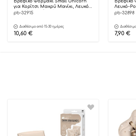
Βρεφικό Φορμάκι Small Unicorn
Βρεφικό 
για Κορίτσι Μακρύ Μανίκι, Λευκό-
Λευκό-Ροζ
Ροζ Ρίγα Ψιλή Πλέξη Υφάσματος,
Μακρύ Μα
pb-32915
pb-32898
Βαμβακερό 100% – Pretty Baby
Υφάσματο
Pretty Ba
Διαθέσιμο από 15-30 ημέρες
Διαθέσιμο
10,60
€
7,90
€