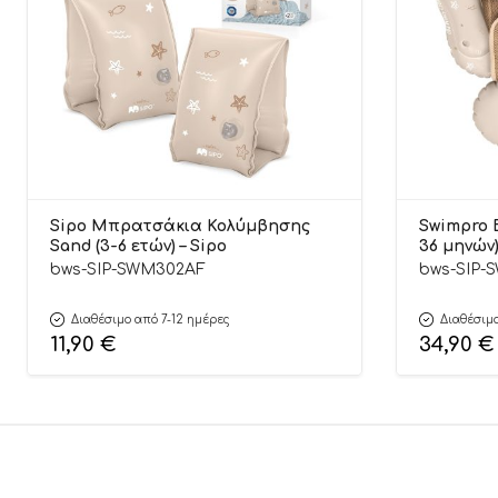
Sipo Μπρατσάκια Κολύμβησης
Swimpro 
Sand (3-6 ετών) – Sipo
36 μηνών)
bws-SIP-SWM302AF
bws-SIP-
Διαθέσιμο από 7-12 ημέρες
Διαθέσιμο
11,90
€
34,90
€