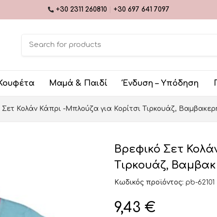
+30 2311 260810
|
+30 697 641 7097
Κουφέτα
Μαμά & Παιδί
Ένδυση – Υπόδηση
 Σετ Κολάν Κάπρι -Μπλούζα για Κορίτσι Τιρκουάζ, Βαμβακερή
Βρεφικό Σετ Κολά
Τιρκουάζ, Βαμβακε
Κωδικός προϊόντος:
pb-62101
9,43
€