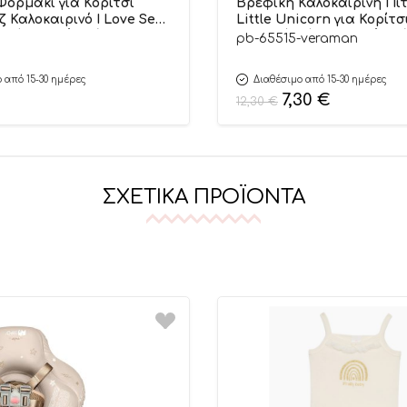
Φορμάκι για Κορίτσι
Βρεφική Καλοκαιρινή Πι
 Καλοκαιρινό I Love Sea
Little Unicorn για Κορίτσ
νίκι, Ψιλή Πλέξη
Βεραμάν-Φουξ, Ψιλή Πλ
pb-65515-veraman
ς, Βαμβακερό 100% –
Υφάσματος, Βαμβακερή 
by
Pretty Baby
 από 15-30 ημέρες
Διαθέσιμο από 15-30 ημέρες
7,30
€
12,30
€
ΣΧΕΤΙΚΆ ΠΡΟΪΌΝΤΑ