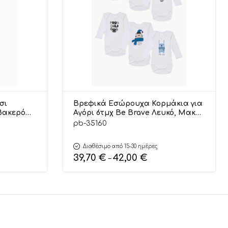
σι
Βρεφικά Εσώρουχα Κορμάκια για
βακερό
Αγόρι 6τμχ Be Brave Λευκό, Μακρύ
Μανίκι, Βαμβακερά 100% – Pretty
pb-35160
Baby
Διαθέσιμο από 15-30 ημέρες
39,70
€
42,00
€
–