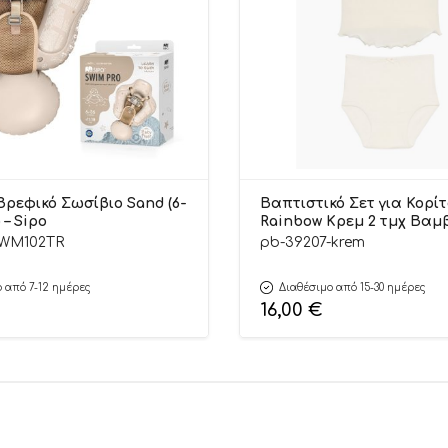
Βρεφικό Σωσίβιο Sand (6-
Βαπτιστικό Σετ για Κορίτ
 – Sipo
Rainbow Κρεμ 2 τμχ Βαμ
100% – Pretty Baby
SWM102TR
pb-39207-krem
 από 7-12 ημέρες
Διαθέσιμο από 15-30 ημέρες
16,00
€