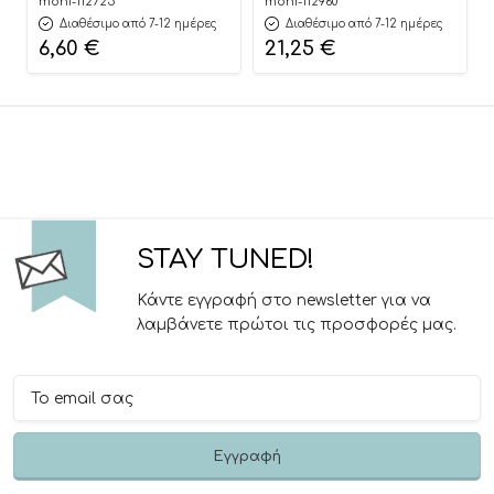
Κοπής HP020
Αναδιπλούμενο Διπλής
moni-112725
moni-112960
6976831551445 12m+ – Hi
Όψης (150×200εκ) XPE
Διαθέσιμο από 7-12 ημέρες
Διαθέσιμο από 7-12 ημέρες
Pando
Vast Planet
6,60
€
21,25
€
3801005603046
STAY TUNED!
Κάντε εγγραφή στο newsletter για να
λαμβάνετε πρώτοι τις προσφορές μας.