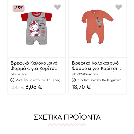
-35%
Βρεφικό Καλοκαιρινό
Βρεφικό Καλοκαιρινό
Φορμάκι για Κορίτσι
Φορμάκι για Κορίτσι
Lovely Γκρι-Κόκκινο
Ελεφαντάκι Κοραλί
pb-32872
pb-32949-korali
Κοντό Μανίκι, Ψιλή
Μακρύ Μανίκι, Ψιλή
Διαθέσιμο από 15-30 ημέρες
Διαθέσιμο από 15-30 ημέρες
Πλέξη Υφάσματος,
Πλέξη, Βαμβακερό
8,05
€
13,70
€
12,40
€
Βαμβακερό 100% –
100% – Pretty Baby
Pretty Baby
ΣΧΕΤΙΚΆ ΠΡΟΪΌΝΤΑ