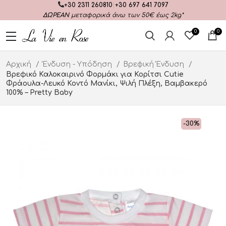
+30 2311 260810
|
+30 697 641 7097
ΔΩΡΕΑΝ
μεταφορικά άνω των 50€ έως 2kg*
0
0
Αρχική
Ένδυση - Υπόδηση
Βρεφική Ένδυση
Βρεφικό Καλοκαιρινό Φορμάκι για Κορίτσι Cutie
Φράουλα-Λευκό Κοντό Μανίκι, Ψιλή Πλέξη, Βαμβακερό
100% – Pretty Baby
-30%