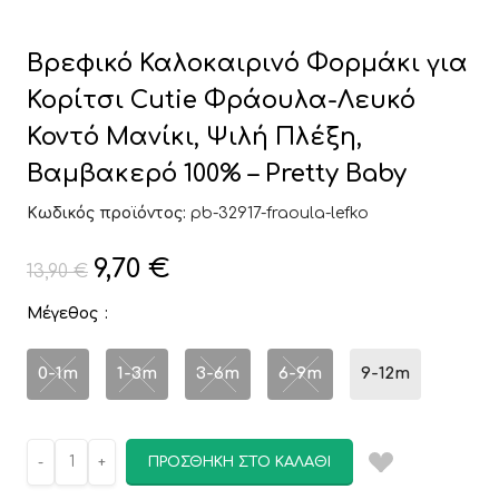
Βρεφικό Καλοκαιρινό Φορμάκι για
Κορίτσι Cutie Φράουλα-Λευκό
Κοντό Μανίκι, Ψιλή Πλέξη,
Βαμβακερό 100% – Pretty Baby
Κωδικός προϊόντος:
pb-32917-fraoula-lefko
9,70
€
13,90
€
Μέγεθος
0-1m
1-3m
3-6m
6-9m
9-12m
ΠΡΟΣΘΉΚΗ ΣΤΟ ΚΑΛΆΘΙ