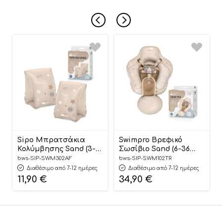
Sipo Μπρατσάκια
Swimpro Βρεφικό
Κολύμβησης Sand (3-6
Σωσίβιο Sand (6-36
ετών) – Sipo
μηνών) – Sipo
bws-SIP-SWM302AF
bws-SIP-SWM102TR
Διαθέσιμο από 7-12 ημέρες
Διαθέσιμο από 7-12 ημέρες
11,90
€
34,90
€