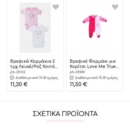
Βρεφικά Κορμάκια 2
Βρεφικό Φορμάκι για
τμχ Λευκό/Ροζ Κοντό
Κορίτσι Love Me True
Μανίκι Βαμβακερό
Βελούδο Μακρύ
pb-35132
pb-35949
100% – Pretty Baby
Μανίκι, Ροζ-Φουξ
Διαθέσιμο από 15-30 ημέρες
Διαθέσιμο από 15-30 ημέρες
Βαμβακερό 80%,
11,30
€
11,50
€
Πολυέστερ 20% – Pretty
Baby
ΣΧΕΤΙΚΆ ΠΡΟΪΌΝΤΑ