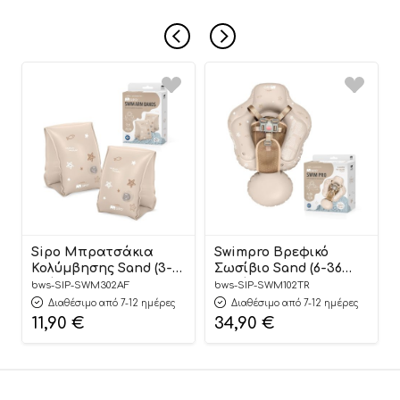
Sipo Μπρατσάκια
Swimpro Βρεφικό
Κολύμβησης Sand (3-6
Σωσίβιο Sand (6-36
ετών) – Sipo
μηνών) – Sipo
bws-SIP-SWM302AF
bws-SIP-SWM102TR
Διαθέσιμο από 7-12 ημέρες
Διαθέσιμο από 7-12 ημέρες
11,90
€
34,90
€