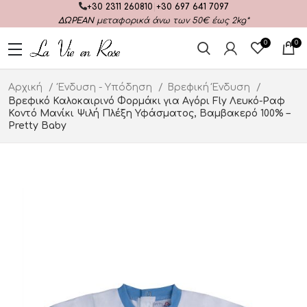
+30 2311 260810
|
+30 697 641 7097
ΔΩΡΕΑΝ
μεταφορικά άνω των 50€ έως 2kg*
0
0
Αρχική
Ένδυση - Υπόδηση
Βρεφική Ένδυση
Βρεφικό Καλοκαιρινό Φορμάκι για Αγόρι Fly Λευκό-Ραφ
Κοντό Μανίκι Ψιλή Πλέξη Υφάσματος, Βαμβακερό 100% –
Pretty Baby