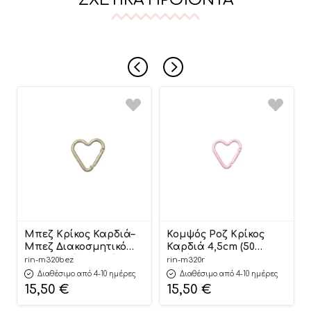
ΣΧΕΤΙΚΆ ΠΡΟΪΌΝΤΑ
Μπεζ Κρίκος Καρδιά–
Κομψός Ροζ Κρίκος
Μπεζ Διακοσμητικό
Καρδιά 4,5cm (50
Κρεμαστό Στοιχείο
τεμάχια) | Μ320Ρ
rin-m320bez
rin-m320r
4,5cm (50 τεμάχια) |
Riniotis
Διαθέσιμο από 4-10 ημέρες
Διαθέσιμο από 4-10 ημέρες
Μ320ΜΠΕΖ Riniotis
15,50
€
15,50
€