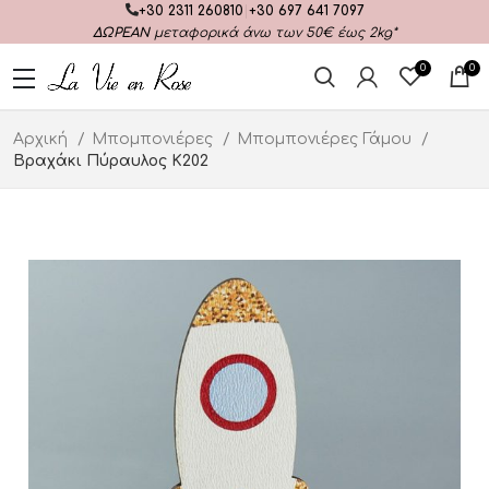
+30 2311 260810
|
+30 697 641 7097
ΔΩΡΕΑΝ
μεταφορικά άνω των 50€ έως 2kg*
0
0
Αρχική
Μπομπονιέρες
Μπομπονιέρες Γάμου
Βραχάκι Πύραυλος Κ202