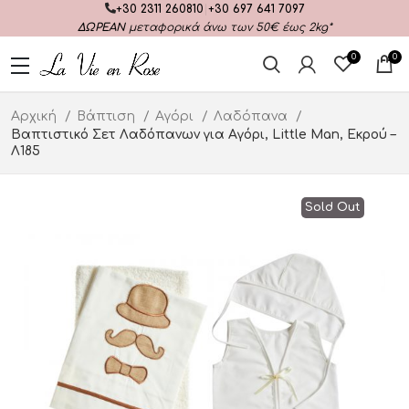
+30 2311 260810
|
+30 697 641 7097
ΔΩΡΕΑΝ
μεταφορικά άνω των 50€ έως 2kg*
0
0
Αρχική
Βάπτιση
Αγόρι
Λαδόπανα
Βαπτιστικό Σετ Λαδόπανων για Αγόρι, Little Man, Εκρού –
Λ185
Sold Out