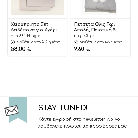
Χειροποίητο Σετ
Πετσέτα Φλις Γκρι
Λαδόπανα για Αγόρι
Απαλή, Ποιοτική &
Λευκό-Μπεζ Χρυσό
Πολυχρηστική
ntm-334114-agori
rin-pet5gkri
Lurex | 334114
80x150cm | ΠΕΤ5ΓΚΡΙ
Διαθέσιμο από 7-12 ημέρες
Διαθέσιμο από 4-6 ημέρες
Ntampoudis
Riniotis
58,00
€
9,60
€
STAY TUNED!
Κάντε εγγραφή στο newsletter για να
λαμβάνετε πρώτοι τις προσφορές μας.