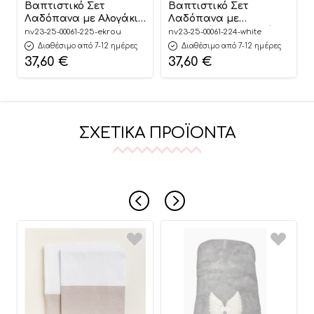
Βαπτιστικό Σετ
Βαπτιστικό Σετ
Λαδόπανα με Αλογάκι
Λαδόπανα με
Κουνιστό σε Εκρού για
Αρκουδάκι σε Λευκό
nv23-25-00061-225-ekrou
nv23-25-00061-224-white
Αγόρια – Λ225
για Αγόρια – Λ224
Διαθέσιμο από 7-12 ημέρες
Διαθέσιμο από 7-12 ημέρες
37,60
€
37,60
€
ΣΧΕΤΙΚΆ ΠΡΟΪΌΝΤΑ