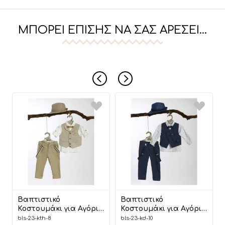
ΜΠΟΡΕΊ ΕΠΊΣΗΣ ΝΑ ΣΑΣ ΑΡΈΣΕΙ…
Βαπτιστικό
Βαπτιστικό
Κοστουμάκι για Αγόρι
Κοστουμάκι για Αγόρι
Μπεζ ΚΘ-8, Lollipop
Μπλε ΚΔ-10, Lollipop
bls-23-kth-8
bls-23-kd-10