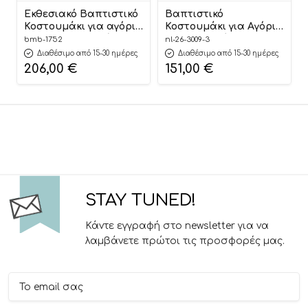
Εκθεσιακό Βαπτιστικό
Βαπτιστικό
Κοστουμάκι για αγόρι
Κοστουμάκι για Αγόρι
Savvas Μπλε-Σιέλ 1752,
Μπλε-Λευκό 3009-3,
bmb-1752
nl-26-3009-3
Bambolino
New Life
Διαθέσιμο από 15-30 ημέρες
Διαθέσιμο από 15-30 ημέρες
206,00
€
151,00
€
STAY TUNED!
Κάντε εγγραφή στο newsletter για να
λαμβάνετε πρώτοι τις προσφορές μας.