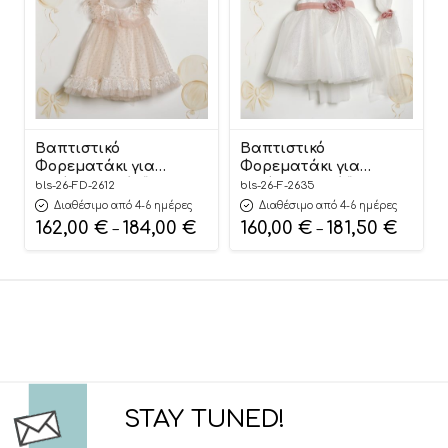
Βαπτιστικό
Βαπτιστικό
Φορεματάκι για
Φορεματάκι για
Κορίτσι Σομόν “Blush
Κορίτσι Λευκό “Pure
bls-26-FD-2612
bls-26-F-2635
Feather Elegance”
Floral Elegance”
Διαθέσιμο από 4-6 ημέρες
Διαθέσιμο από 4-6 ημέρες
ΦΔ-2612, Lollipop
Φ-2635, Lollipop
162,00
€
184,00
€
160,00
€
181,50
€
–
–
STAY TUNED!