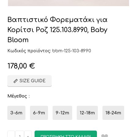
Βαπτιστικό Φορεματάκι για
Κορίτσι Ροζ 125.103.8990, Baby
Bloom
Κωδικός προϊόντος:
bbm-125-103-8990
178,00
€
SIZE GUIDE
Μέγεθος
3-6m
6-9m
9-12m
12-18m
18-24m