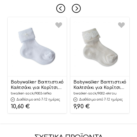
Babywalker Βαπτιστικό
Babywalker Βαπτιστικό
Καλτσάκι για Κορίτσι
Καλτσάκι για Κορίτσι
Λευκό 9003
Εκρού 9002
bwalker-sock/9003-lefko
bwalker-sock/9002-ekrou
Διαθέσιμο από 7-12 ημέρες
Διαθέσιμο από 7-12 ημέρες
10,60
€
9,90
€