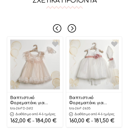
ΣΧΕΤΙΚΆ ΠΡΟΪΌΝΤΑ
Βαπτιστικό
Βαπτιστικό
Φορεματάκι για
Φορεματάκι για
Κορίτσι Σομόν “Blush
Κορίτσι Λευκό “Pure
bls-26-FD-2612
bls-26-F-2635
Feather Elegance”
Floral Elegance”
Διαθέσιμο από 4-6 ημέρες
Διαθέσιμο από 4-6 ημέρες
ΦΔ-2612, Lollipop
Φ-2635, Lollipop
162,00
€
184,00
€
160,00
€
181,50
€
–
–