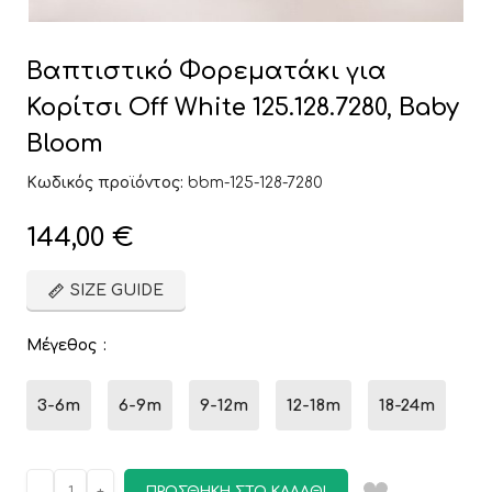
Βαπτιστικό Φορεματάκι για
Κορίτσι Off White 125.128.7280, Baby
Bloom
Κωδικός προϊόντος:
bbm-125-128-7280
144,00
€
SIZE GUIDE
Μέγεθος
3-6m
6-9m
9-12m
12-18m
18-24m