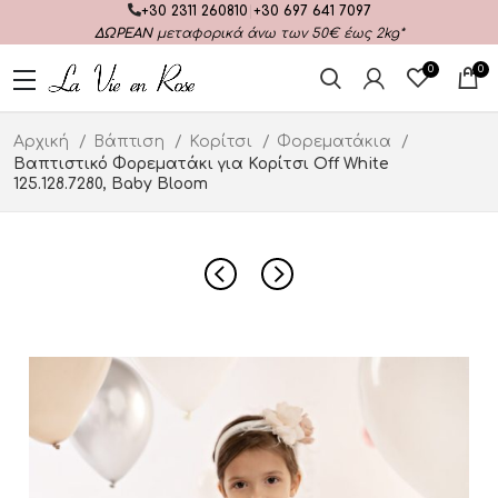
+30 2311 260810
|
+30 697 641 7097
ΔΩΡΕΑΝ
μεταφορικά άνω των 50€ έως 2kg*
0
0
Αρχική
Βάπτιση
Κορίτσι
Φορεματάκια
Βαπτιστικό Φορεματάκι για Κορίτσι Off White
125.128.7280, Baby Bloom