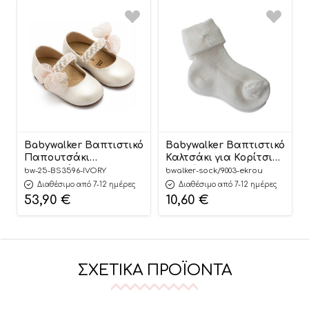
Babywalker Βαπτιστικό
Babywalker Βαπτιστικό
Παπουτσάκι
Καλτσάκι για Κορίτσι
Περπατήματος για
Εκρού 9003
bw-25-BS3596-IVORY
bwalker-sock/9003-ekrou
Κορίτσι Γοβάκι Μονή
Διαθέσιμο από 7-12 ημέρες
Διαθέσιμο από 7-12 ημέρες
Μπαρέτα
53,90
€
10,60
€
Διακοσμημένη με
Χειροποίητο
Διακοσμητικό BS3596
Εκρού
ΣΧΕΤΙΚΆ ΠΡΟΪΌΝΤΑ