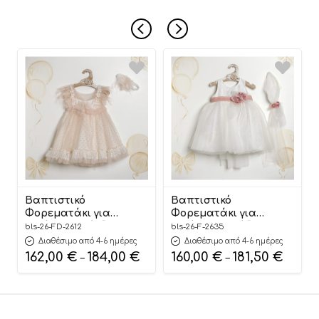
Βαπτιστικό
Βαπτιστικό
Φορεματάκι για
Φορεματάκι για
Κορίτσι Σομόν “Blush
Κορίτσι Λευκό “Pure
bls-26-FD-2612
bls-26-F-2635
Feather Elegance”
Floral Elegance”
Διαθέσιμο από 4-6 ημέρες
Διαθέσιμο από 4-6 ημέρες
ΦΔ-2612, Lollipop
Φ-2635, Lollipop
162,00
€
184,00
€
160,00
€
181,50
€
–
–