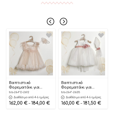
Βαπτιστικό
Βαπτιστικό
Φορεματάκι για
Φορεματάκι για
Κορίτσι Σομόν “Blush
Κορίτσι Λευκό “Pure
bls-26-FD-2612
bls-26-F-2635
Feather Elegance”
Floral Elegance”
Διαθέσιμο από 4-6 ημέρες
Διαθέσιμο από 4-6 ημέρες
ΦΔ-2612, Lollipop
Φ-2635, Lollipop
162,00
€
184,00
€
160,00
€
181,50
€
–
–