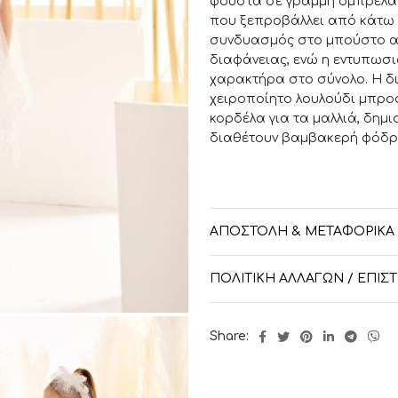
φούστα σε γραμμή ομπρέλα 
που ξεπροβάλλει από κάτω ε
συνδυασμός στο μπούστο από
διαφάνειας, ενώ η εντυπωσι
χαρακτήρα στο σύνολο. Η δ
χειροποίητο λουλούδι μπροσ
κορδέλα για τα μαλλιά, δημ
διαθέτουν βαμβακερή φόδρ
* Για μεγαλύτερα μεγέθη η τι
ΑΠΟΣΤΟΛΉ & ΜΕΤΑΦΟΡΙΚΆ
ΠΟΛΙΤΙΚΉ ΑΛΛΑΓΏΝ / ΕΠΙ
Share: