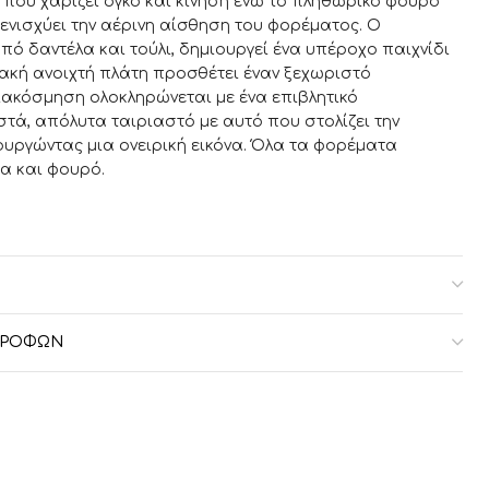
που χαρίζει όγκο και κίνηση ενώ το πληθωρικό φουρό
νισχύει την αέρινη αίσθηση του φορέματος. Ο
 δαντέλα και τούλι, δημιουργεί ένα υπέροχο παιχνίδι
ακή ανοιχτή πλάτη προσθέτει έναν ξεχωριστό
ιακόσμηση ολοκληρώνεται με ένα επιβλητικό
τά, απόλυτα ταιριαστό με αυτό που στολίζει την
ιουργώντας μια ονειρική εικόνα. Όλα τα φορέματα
α και φουρό.
μή είναι +25%
ΣΤΡΟΦΏΝ