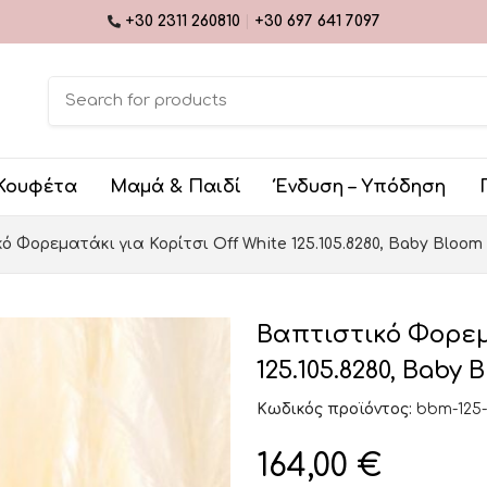
+30 2311 260810
|
+30 697 641 7097
Κουφέτα
Μαμά & Παιδί
Ένδυση – Υπόδηση
ό Φορεματάκι για Κορίτσι Off White 125.105.8280, Baby Bloom
Βαπτιστικό Φορεμα
125.105.8280, Baby 
Κωδικός προϊόντος:
bbm-125-
164,00
€