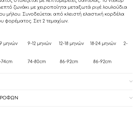
ατος στολίζεται με λεπτομέρειες δαντέλας. Το ντεκόρ
λεπτό ζωνάκι με χειροποίητα μεταξωτά ριγέ λουλούδια
 μήλου. Συνοδεύεται από κλειστή ελαστική κορδέλα
ου φορέματος. Σετ 2 τεμαχίων.
-12 μηνών 12-18 μηνών 18-24 μηνών 2-
 74-80cm 86-92cm 86-92cm
ς 48-502cm 50-52cm 54-56cm 54-56cm
 46-480cm 48-50cm 52-54cm 52-54cm
ΣΤΡΟΦΏΝ
φαλιού 48cm 50cm 50cm 50cm