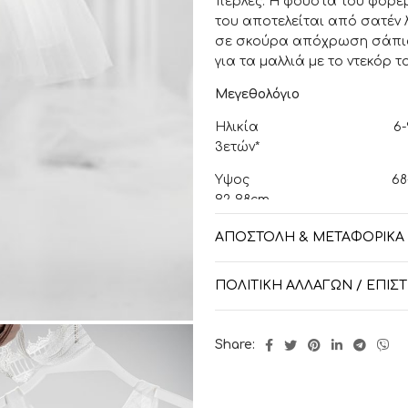
πέρλες. Η φούστα του φορέμ
του αποτελείται από σατέν 
σε σκούρα απόχρωση σάπιου
για τα μαλλιά με το ντεκόρ τ
Μεγεθολόγιο
Ηλικία 6-9 μηνών 9
3ετών*
Ύψος 68-74cm
92-98cm
Περίμετρος στήθου
ΑΠΟΣΤΟΛΉ & ΜΕΤΑΦΟΡΙΚΆ
56-58cm
Περίμετρος μέσης
ΠΟΛΙΤΙΚΉ ΑΛΛΑΓΏΝ / ΕΠΙ
54-56cm
Περίμετρος κε
Share:
51cm