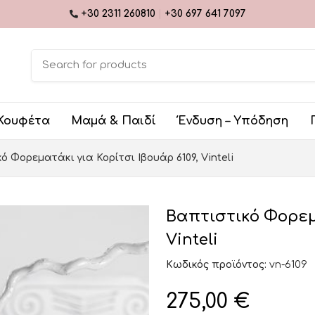
+30 2311 260810
|
+30 697 641 7097
Κουφέτα
Μαμά & Παιδί
Ένδυση – Υπόδηση
ό Φορεματάκι για Κορίτσι Ιβουάρ 6109, Vinteli
Βαπτιστικό Φορεμα
Vinteli
Κωδικός προϊόντος:
vn-6109
275,00
€