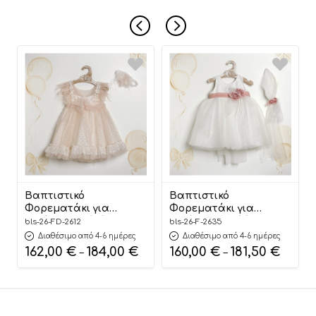
Βαπτιστικό
Βαπτιστικό
Φορεματάκι για
Φορεματάκι για
Κορίτσι Σομόν “Blush
Κορίτσι Λευκό “Pure
bls-26-FD-2612
bls-26-F-2635
Feather Elegance”
Floral Elegance”
Διαθέσιμο από 4-6 ημέρες
Διαθέσιμο από 4-6 ημέρες
ΦΔ-2612, Lollipop
Φ-2635, Lollipop
162,00
€
184,00
€
160,00
€
181,50
€
–
–