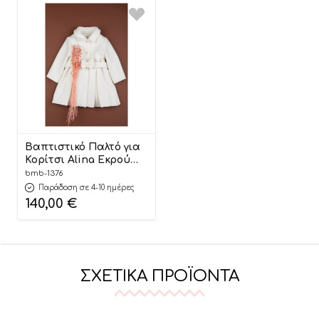
Βαπτιστικό Παλτό για
Κορίτσι Alina Εκρού
1376, Bambolino – 3
bmb-1376
ετών
Παράδοση σε 4-10 ημέρες
140,00
€
ΣΧΕΤΙΚΆ ΠΡΟΪΌΝΤΑ