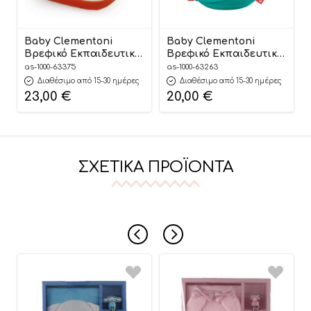
Baby Clementoni
Baby Clementoni
Βρεφικό Εκπαιδευτικό
Βρεφικό Εκπαιδευτικό
Baby Laptop 9m+, As
Dixi Η Έξυπνη Βοηθός
as-1000-63375
as-1000-63263
Company
9m+ 1000-63263 – As
Διαθέσιμο από 15-30 ημέρες
Διαθέσιμο από 15-30 ημέρες
Company
23,00
€
20,00
€
ΣΧΕΤΙΚΆ ΠΡΟΪΌΝΤΑ