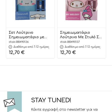
Σετ Λούτρινο
Σημειωματάριο
Σημειωματάριο με
Λούτρινο Με Στυλό Σετ
Στυλό Cinnamoroll
My Melody
diak-000490136
diak-000490137
5205698744846
Διαθέσιμο από 7-12 ημέρες
Διαθέσιμο από 7-12 ημέρες
12,70
€
12,70
€
STAY TUNED!
Κάντε εγγραφή στο newsletter για να