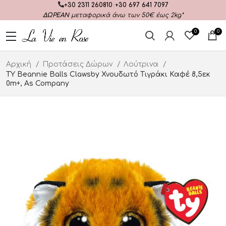
+30 2311 260810
|
+30 697 641 7097
ΔΩΡΕΑΝ
μεταφορικά άνω των 50€ έως 2kg*
0
0
Αρχική
Προτάσεις Δώρων
Λούτρινα
TY Beannie Balls Clawsby Χνουδωτό Τιγράκι Καφέ 8,5εκ
0m+, As Company