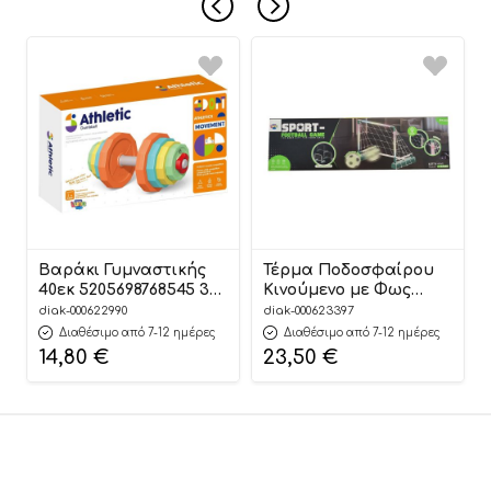
Βαράκι Γυμναστικής
Τέρμα Ποδοσφαίρου
40εκ 5205698768545 3+
Κινούμενο με Φως
– Luna
(61,5×30,5×43,5εκ)
diak-000622990
diak-000623397
5205698831867 3+ –
Διαθέσιμο από 7-12 ημέρες
Διαθέσιμο από 7-12 ημέρες
Luna
14,80
€
23,50
€