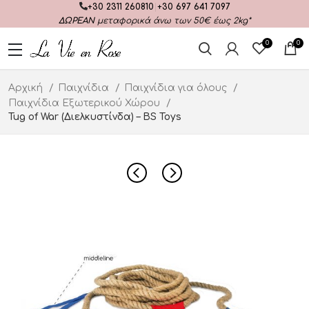
+30 2311 260810
|
+30 697 641 7097
ΔΩΡΕΑΝ
μεταφορικά άνω των 50€ έως 2kg*
0
0
Αρχική
Παιχνίδια
Παιχνίδια για όλους
Παιχνίδια Εξωτερικού Χώρου
Tug of War (Διελκυστίνδα) – BS Toys