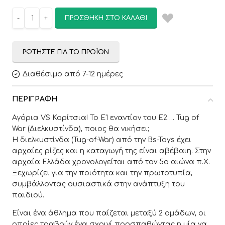
ΠΡΟΣΘΉΚΗ ΣΤΟ ΚΑΛΆΘΙ
ΡΩΤΉΣΤΕ ΓΙΑ ΤΟ ΠΡΟΪΌΝ
Διαθέσιμο από 7-12 ημέρες
ΠΕΡΙΓΡΑΦΉ
Αγόρια VS Κορίτσια! Το E1 εναντίον του Ε2…. Tug of
War (Διελκυστίνδα), ποιος θα νικήσει;
Η διελκυστίνδα (Tug-of-War) από την Bs-Toys έχει
αρχαίες ρίζες και η καταγωγή της είναι αβέβαιη. Στην
αρχαία Ελλάδα χρονολογείται από τον 5ο αιώνα π.Χ.
Ξεχωρίζει για την ποιότητα και την πρωτοτυπία,
συμβάλλοντας ουσιαστικά στην ανάπτυξη του
παιδιού.
Είναι ένα άθλημα που παίζεται μεταξύ 2 ομάδων, οι
οποίες τραβούν ένα σχοινί προσπαθώντας η μία να