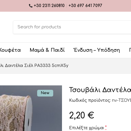
+30 2311 260810
|
+30 697 641 7097
Κουφέτα
Μαμά & Παιδί
Ένδυση – Υπόδηση
λι Δαντέλα Σιέλ ΡΑ3333 5cmX5y
Τσουβάλι Δαντέλα
New
Κωδικός προϊόντος:
nv-ΤΣΟΥ
2,20
€
*
Επιλέξτε χρώμα