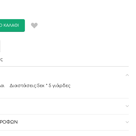
Ο ΚΑΛΆΘΙ
ες
α. Διαστάσεις:5εκ * 5 γιάρδες
ΣΤΡΟΦΏΝ