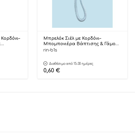
Κορδόνι–
Μπρελόκ Σιέλ με Κορδόνι–
α
Μπομπονιέρα Βάπτισης & Γάμου
88Ρ
15cm | ΜΠ1Σ Riniotis
rin-b1s
Διαθέσιμο από 15-30 ημέρες
0,60
€