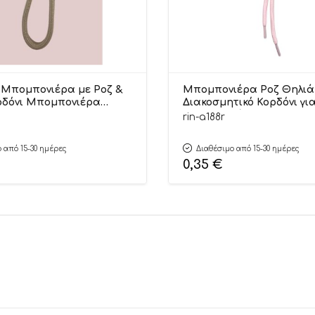
Μπομπονιέρα με Ροζ &
Μπομπονιέρα Ροζ Θηλιά 
δόνι Μπομπονιέρα
Διακοσμητικό Κορδόνι γι
πτισης 15cm |
Μπομπονιέρες 23cm | Α1
rin-a188r
 Riniotis
Riniotis
 από 15-30 ημέρες
Διαθέσιμο από 15-30 ημέρες
0,35
€