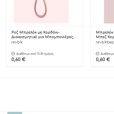
Ροζ Μπρελόκ με Κορδόνι–
Μπρελόκ 
Διακοσμητικό για Μπομπονιέρες
Μπεζ Κορ
Γάμου, Βάπτισης 15cm | ΜΠ1Ρ
Γάμου Βά
rin-b1r
rin-b1rbez
Riniotis
ΜΠ1ΡΜΠΕΖ
Διαθέσιμο από 15-30 ημέρες
Διαθέσιμο
0,60
€
0,60
€