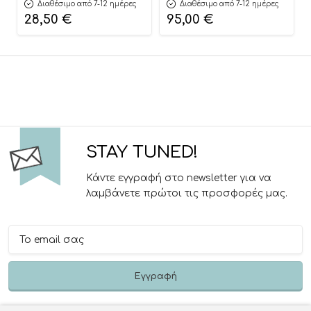
Basket 3800146273279 –
3801005153725
Διαθέσιμο από 7-12 ημέρες
Διαθέσιμο από 7-12 ημέρες
Cangaroo
28,50
€
95,00
€
STAY TUNED!
Κάντε εγγραφή στο newsletter για να
λαμβάνετε πρώτοι τις προσφορές μας.