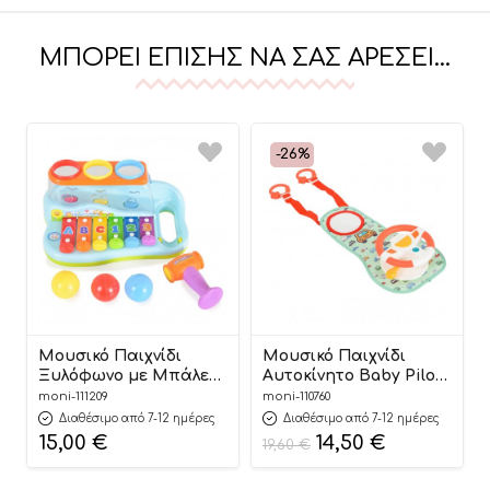
ΜΠΟΡΕΊ ΕΠΊΣΗΣ ΝΑ ΣΑΣ ΑΡΈΣΕΙ…
-26%
Μουσικό Παιχνίδι
Μουσικό Παιχνίδι
Ξυλόφωνο με Μπάλες
Αυτοκίνητο Baby Pilot
Xylophone with Balls
HE0623 3800146224318
moni-111209
moni-110760
856 3800146224691 18m+
18m+ – Moni Toys
Διαθέσιμο από 7-12 ημέρες
Διαθέσιμο από 7-12 ημέρες
– Hola
15,00
€
14,50
€
19,60
€