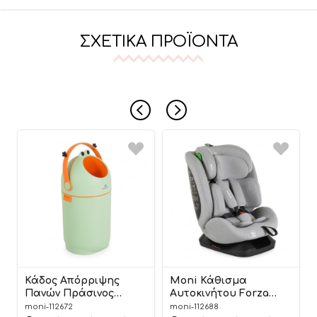
ΣΧΕΤΙΚΆ ΠΡΟΪΌΝΤΑ
Κάδος Απόρριψης
Moni Κάθισμα
Πανών Πράσινος
Αυτοκινήτου Forza
Nubbi Green Hygiene
Dark Grey 40-150cm
moni-112672
moni-112688