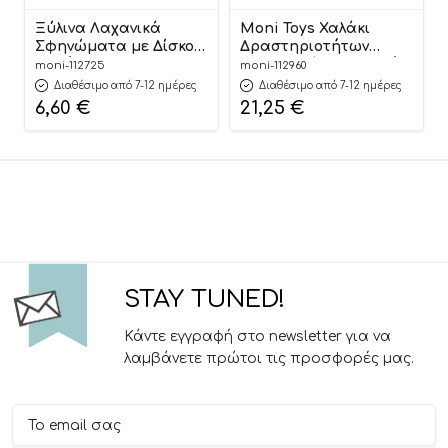
Ξύλινα Λαχανικά
Moni Toys Χαλάκι
Σφηνώματα με Δίσκο
Δραστηριοτήτων
Κοπής HP020
Αναδιπλούμενο Διπλής
moni-112725
moni-112960
6976831551445 12m+ – Hi
Όψης (150×200εκ) XPE
Διαθέσιμο από 7-12 ημέρες
Διαθέσιμο από 7-12 ημέρες
Pando
Vast Planet
6,60
€
21,25
€
3801005603046
STAY TUNED!
Κάντε εγγραφή στο newsletter για να
λαμβάνετε πρώτοι τις προσφορές μας.