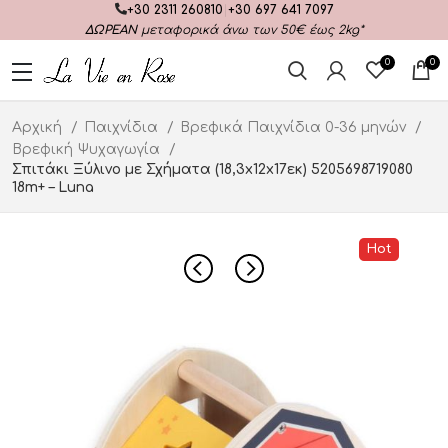
+30 2311 260810
|
+30 697 641 7097
ΔΩΡΕΑΝ
μεταφορικά άνω των 50€ έως 2kg*
0
0
Αρχική
Παιχνίδια
Βρεφικά Παιχνίδια 0-36 μηνών
Βρεφική Ψυχαγωγία
Σπιτάκι Ξύλινο με Σχήματα (18,3x12x17εκ) 5205698719080
18m+ – Luna
Hot