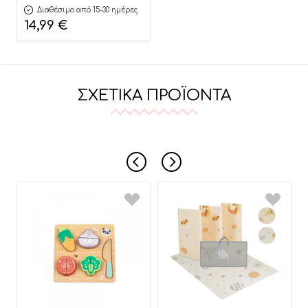
Τσάρλι 12m+ 1000-
Διαθέσιμο από 15-30 ημέρες
17262#, AS Company
14,99
€
ΣΧΕΤΙΚΆ ΠΡΟΪΌΝΤΑ