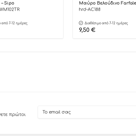
 – Sipo
Μαύρο Βελούδινο Farfale
AC188
SWM102TR
hrd-AC188
 από 7-12 ημέρες
Διαθέσιμο από 7-12 ημέρες
9,50
€
νετε πρώτοι