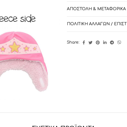
Κλείνει με Velcro
ΑΠΟΣΤΟΛΉ & ΜΕΤΑΦΟΡΙΚΆ
Περίμετρος κεφαλιού έως 
ΠΟΛΙΤΙΚΉ ΑΛΛΑΓΏΝ / ΕΠΙ
Ύφασμα και Φροντίδα
100% Polyester
Share:
Πλένονται στο πλυντήριο