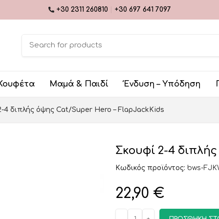
+30 2311 260810
|
+30 697 641 7097
Κουφέτα
Μαμά & Παιδί
Ένδυση – Υπόδηση
2-4 διπλής όψης Cat/Super Hero – FlapJackKids
Σκουφί 2-4 διπλής
Κωδικός προϊόντος:
bws-FJ
22,90
€