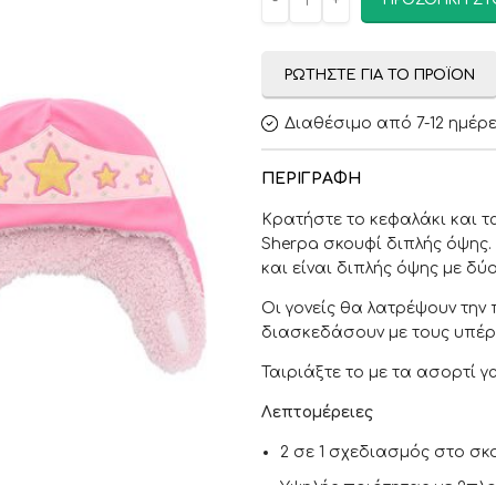
ΠΡΟΣΘΉΚΗ ΣΤ
ΡΩΤΉΣΤΕ ΓΙΑ ΤΟ ΠΡΟΪΌΝ
Διαθέσιμο από 7-12 ημέρ
ΠΕΡΙΓΡΑΦΉ
Κρατήστε το κεφαλάκι και τ
Sherpa σκουφί διπλής όψης.
και είναι διπλής όψης με δύ
Οι γονείς θα λατρέψουν την 
διασκεδάσουν με τους υπέρ
Ταιριάξτε το με τα ασορτί γα
Λεπτομέρειες
2 σε 1 σχεδιασμός στο σκ
Υψηλής ποιότητας με 2πλ