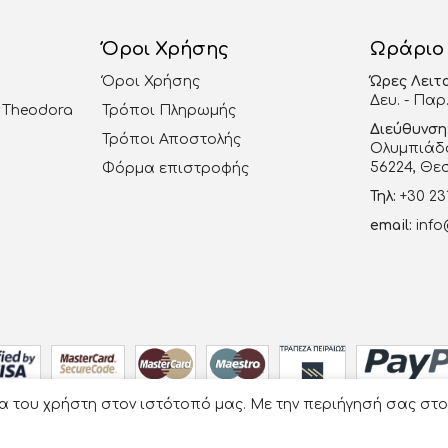
Όροι Χρήσης
Ωράριο
Όροι Χρήσης
Ώρες Λειτ
Δευ. - Παρ.
al Theodora
Τρόποι Πληρωμής
Διεύθυνση
Τρόποι Αποστολής
Ολυμπιάδο
56224, Θε
Φόρμα επιστροφής
Τηλ:
+30 23
email:
info
ία του χρήστη στον ιστότοπό μας. Με την περιήγησή σας στ
Οργάνωση Γάμου Βάπτισης - La Vie en Rose
- Developed by
e