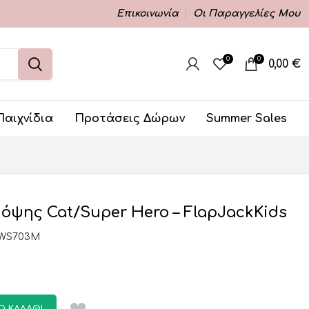
Επικοινωνία
Οι Παραγγελίες Μου
0
0
0,00
€
Παιχνίδια
Προτάσεις Δώρων
Summer Sales
 όψης Cat/Super Hero – FlapJackKids
KWS703M