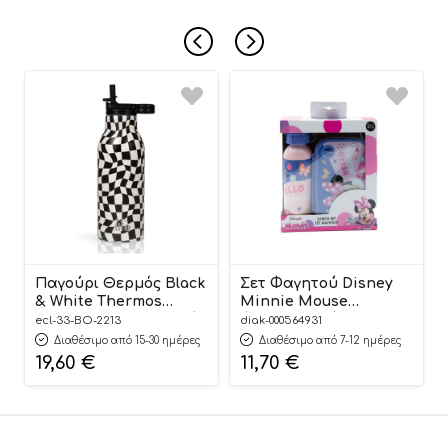
Παγούρι Θερμός Black
Σετ Φαγητού Disney
& White Thermos
Minnie Mouse
550ml | Με Εσωτερικό
Φαγητοδοχείο 800ml-
ecl-33-BO-2213
diak-000564931
Καλαμάκι – Ecolife
Παγούρι Ανοξείδωτο
Διαθέσιμο από 15-30 ημέρες
Διαθέσιμο από 7-12 ημέρες
500ml | Must
19,60
€
11,70
€
5205698741432