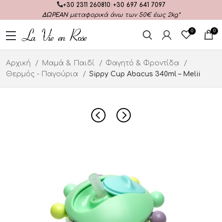
+30 2311 260810
|
+30 697 641 7097
ΔΩΡΕΑΝ
μεταφορικά άνω των 50€ έως 2kg*
0
0
Αρχική
Μαμά & Παιδί
Φαγητό & Φροντίδα
Θερμός - Παγούρια
Sippy Cup Abacus 340ml – Melii