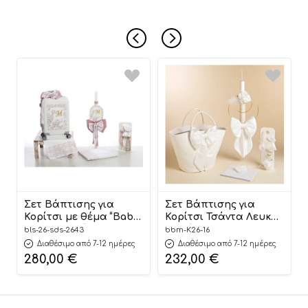
Σετ Βάπτισης για
Σετ Βάπτισης για
Κορίτσι με θέμα “Baby
Κορίτσι Τσάντα Λευκή
Dior Jungle” ΣΔΣ-2643,
Εβελίνα 8τμχ K26.16 SS
bls-26-sds-2643
bbm-K26-16
Bellissimo
2026 | Baby Bloom
Διαθέσιμο από 7-12 ημέρες
Διαθέσιμο από 7-12 ημέρες
280,00
€
232,00
€