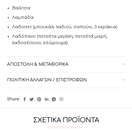
Βαλίτσα
Λαμπάδα
Λαδοσετ (μπουκάλι λαδιού, σαπούνι, 3 κεράκια)
Λαδόπανο (πετσέτα μεγάλη, πετσέτα μικρή,
λαδοσέντονο, εσώρουχα)
ΑΠΟΣΤΟΛΉ & ΜΕΤΑΦΟΡΙΚΆ
ΠΟΛΙΤΙΚΉ ΑΛΛΑΓΏΝ / ΕΠΙΣΤΡΟΦΏΝ
Share:
ΣΧΕΤΙΚΆ ΠΡΟΪΌΝΤΑ