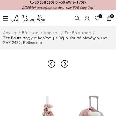
+30 2311 260810
|
+30 697 641 7097
ΔΩΡΕΑΝ
μεταφορικά άνω των 50€ έως 2kg*
0
0
Αρχική
Βάπτιση
Κορίτσι
Σετ Βάπτισης
Σετ Βάπτισης για Κορίτσι με θέμα Χρυσό Μονόγραμμα
ΣΔΣ-2432, Bellissimo