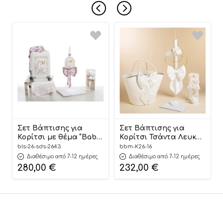
Σετ Βάπτισης για
Σετ Βάπτισης για
Κορίτσι με θέμα “Baby
Κορίτσι Τσάντα Λευκή
Dior Jungle” ΣΔΣ-2643,
Εβελίνα 8τμχ K26.16 SS
bls-26-sds-2643
bbm-K26-16
Bellissimo
2026 | Baby Bloom
Διαθέσιμο από 7-12 ημέρες
Διαθέσιμο από 7-12 ημέρες
280,00
€
232,00
€