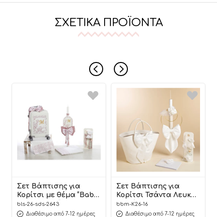
ΣΧΕΤΙΚΆ ΠΡΟΪΌΝΤΑ
Σετ Βάπτισης για
Σετ Βάπτισης για
Κορίτσι με θέμα “Baby
Κορίτσι Τσάντα Λευκή
Dior Jungle” ΣΔΣ-2643,
Εβελίνα 8τμχ K26.16 SS
bls-26-sds-2643
bbm-K26-16
Bellissimo
2026 | Baby Bloom
Διαθέσιμο από 7-12 ημέρες
Διαθέσιμο από 7-12 ημέρες