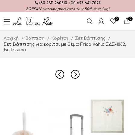
+30 2311 260810
|
+30 697 641 7097
ΔΩΡΕΑΝ
μεταφορικά άνω των 50€ έως 2kg*
0
0
Αρχική
Βάπτιση
Κορίτσι
Σετ Βάπτισης
Σετ Βάπτισης για κορίτσι με θέμα Frida Kahlo ΣΔΣ-1082,
Bellissimo