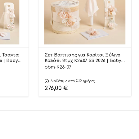
ι Τσαντα
Σετ Βάπτισης για Κορίτσι Ξύλινο
26 | Baby
Καλάθι 8τμχ K26.07 SS 2026 | Baby
Bloom
bbm-K26-07
Διαθέσιμο από 7-12 ημέρες
276,00
€