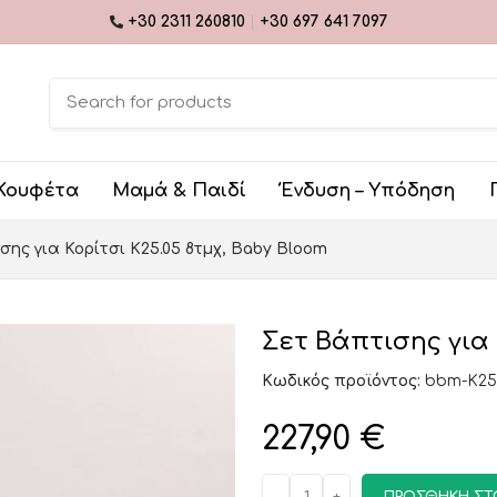
+30 2311 260810
|
+30 697 641 7097
Κουφέτα
Μαμά & Παιδί
Ένδυση – Υπόδηση
σης για Κορίτσι K25.05 8τμχ, Baby Bloom
Σετ Βάπτισης για 
Κωδικός προϊόντος:
bbm-K25
227,90
€