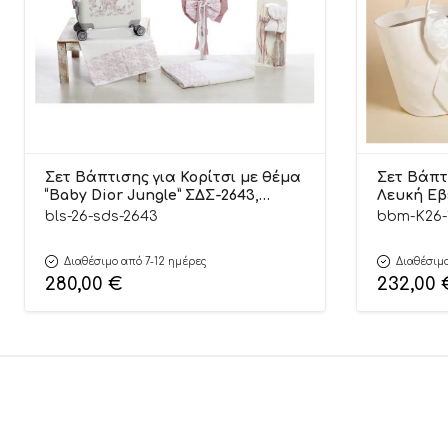
Σετ Βάπτισης για Κορίτσι με θέμα
Σετ Βάπτ
“Baby Dior Jungle” ΣΔΣ-2643,
Λευκή Εβε
Bellissimo
Baby Blo
bls-26-sds-2643
bbm-K26-
Διαθέσιμο από 7-12 ημέρες
Διαθέσιμο
280,00
€
232,00