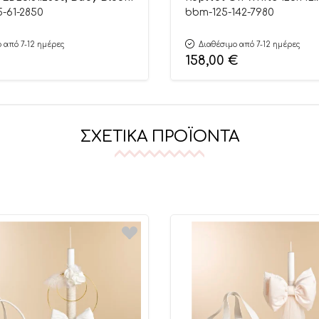
Baby Bloomω
-61-2850
bbm-125-142-7980
 από 7-12 ημέρες
Διαθέσιμο από 7-12 ημέρες
158,00
€
ΣΧΕΤΙΚΆ ΠΡΟΪΌΝΤΑ