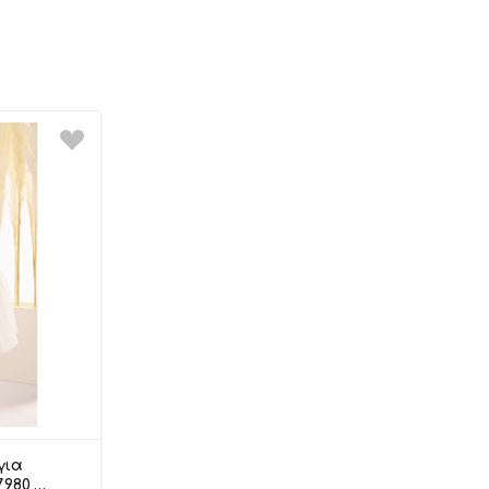
για
7980,