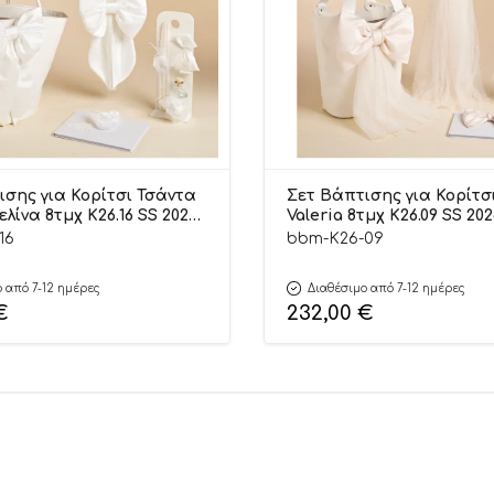
ισης για Κορίτσι Τσάντα
Σετ Βάπτισης για Κορίτσ
λίνα 8τμχ K26.16 SS 2026 |
Valeria 8τμχ K26.09 SS 20
om
Bloom
16
bbm-K26-09
 από 7-12 ημέρες
Διαθέσιμο από 7-12 ημέρες
€
232,00
€