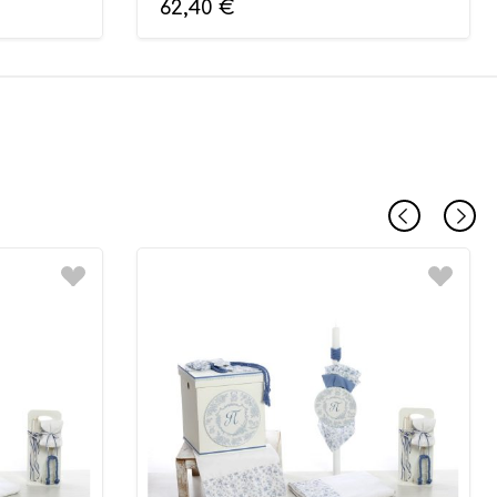
62,40
€