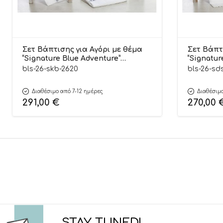
Σετ Βάπτισης για Αγόρι με θέμα
Σετ Βάπτ
“Signature Blue Adventure”
“Signatur
ΣΚΒ-2620, Bellissimo
Bellissim
bls-26-skb-2620
bls-26-sd
Διαθέσιμο από 7-12 ημέρες
Διαθέσιμο
291,00
€
270,00
STAY TUNED!