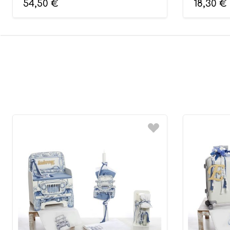
54,50
€
18,30
€