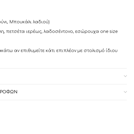
ύνι, Μπουκάλι λαδιού)
η, πετσέτα ιερέως, λαδοσέντονο, εσώρουχα one size
κάτω αν επιθυμείτε κάτι επιπλέον με στολισμό ίδιου
7-lv240299
ΣΤΡΟΦΏΝ