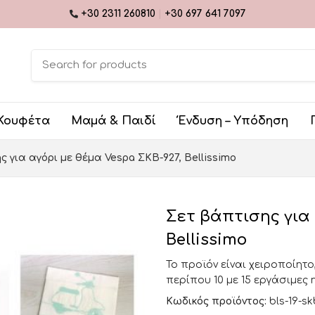
+30 2311 260810
|
+30 697 641 7097
Κουφέτα
Μαμά & Παιδί
Ένδυση – Υπόδηση
ς για αγόρι με θέμα Vespa ΣΚΒ-927, Bellissimo
Σετ βάπτισης για 
Bellissimo
Το προϊόν είναι χειροποίητο
περίπου 10 με 15 εργάσιμες 
Κωδικός προϊόντος:
bls-19-s