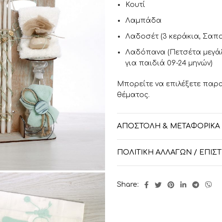
Κουτί
Λαμπάδα
Λαδοσέτ (3 κεράκια, Σαπο
Λαδόπανα (Πετσέτα μεγάλ
για παιδιά 09-24 μηνών)
Μπορείτε να επιλέξετε παρα
θέματος.
*Κωδ. καταστήματος: ΣΚΒ-92
ΑΠΟΣΤΟΛΉ & ΜΕΤΑΦΟΡΙΚΆ
ΠΟΛΙΤΙΚΉ ΑΛΛΑΓΏΝ / ΕΠΙ
Share: