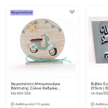
Χειροποίητα
Χειροποίητη Μπομπονιέρα
Βιβλίο Ευ
Βάπτισης Ξύλινο Καδράκι
27.5cm | 
Στρογγυλό με Βέσπα για Αγόρια
bls-kbt-356
rin-bea10
ΚΒΤ-356 (10 cm) 24τμχ || Bellissimo
Διαθέσιμο από 7-12 ημέρες
Διαθέσιμο