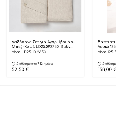
Λαδόπανο Σετ για Αγόρι Ιβουάρ-
Βαπτιστι
Μπεζ-Καφέ LD25.09.2750, Baby
Λευκό 125
Bloom
bbm-LD25-10-2650
bbm-125-
Διαθέσιμο από 7-12 ημέρες
Διαθέσιμο
52,50
€
158,00