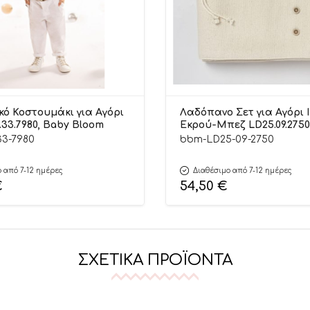
κό Κοστουμάκι για Αγόρι
Λαδόπανο Σετ για Αγόρι 
.33.7980, Baby Bloom
Εκρού-Μπεζ LD25.09.2750
Bloom
33-7980
bbm-LD25-09-2750
 από 7-12 ημέρες
Διαθέσιμο από 7-12 ημέρες
€
54,50
€
ΣΧΕΤΙΚΆ ΠΡΟΪΌΝΤΑ