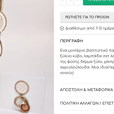
ΠΡΟΣΘΉΚΗ ΣΤ
ΡΩΤΉΣΤΕ ΓΙΑ ΤΟ ΠΡΟΪΌΝ
Διαθέσιμο από 7-12 ημέρ
ΠΕΡΙΓΡΑΦΉ
Ένα μοντέρνο βαπτιστικό πα
ξύλινο κύβο, λαμπάδα σετ λα
της φύσης δέρμα ξύλο, χάν
αγριολούλουδα. Μια ιδιαίτ
νονούς!
ΑΠΟΣΤΟΛΉ & ΜΕΤΑΦΟΡΙΚΆ
ΠΟΛΙΤΙΚΉ ΑΛΛΑΓΏΝ / ΕΠΙ