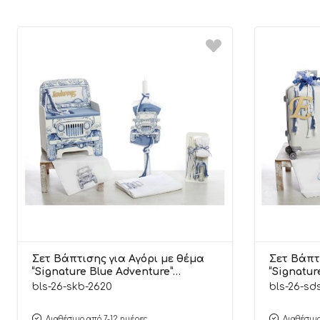
Σετ Βάπτισης για Αγόρι με θέμα
Σετ Βάπτ
“Signature Blue Adventure”
“Signatur
ΣΚΒ-2620, Bellissimo
Bellissim
bls-26-skb-2620
bls-26-sd
Διαθέσιμο από 7-12 ημέρες
Διαθέσιμο