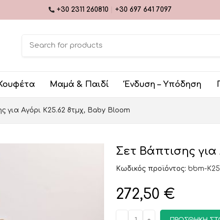
+30 2311 260810
|
+30 697 641 7097
Κουφέτα
Μαμά & Παιδί
Ένδυση – Υπόδηση
ς για Αγόρι K25.62 8τμχ, Baby Bloom
Σετ Βάπτισης για 
Κωδικός προϊόντος:
bbm-K25
272,50
€