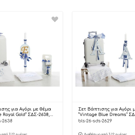
ισης για Αγόρι με θέμα
Σετ Βάπτισης για Αγόρι 
e Royal Gold” ΣΔΣ-2638,
“Vintage Blue Dreams” ΣΔ
o
Bellissimo
s-2638
bls-26-sds-2629
 από 7-12 ημέρες
Διαθέσιμο από 7-12 ημέρες