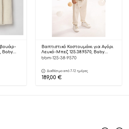
Ιβουάρ-
Βαπτιστικό Κοστουμάκι για Αγόρι
, Baby
Λευκό-Μπεζ 125.38.9570, Baby
Bloom
bbm-125-38-9570
Διαθέσιμο από 7-12 ημέρες
189,00
€