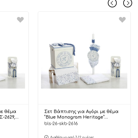
με θέμα
Σετ Βάπτισης για Αγόρι με θέμα
Σ-2629,
“Blue Monogram Heritage”
ΣΚΒ-2616, Bellissimo
bls-26-skb-2616
Διαθέσιμο από 7-12 ημέρες