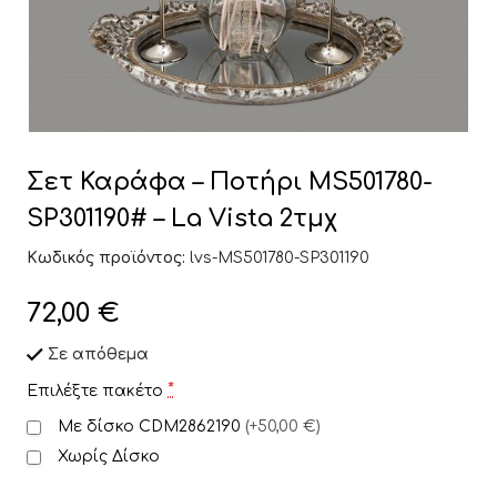
Σετ Καράφα – Ποτήρι MS501780-
SP301190# – La Vista 2τμχ
Κωδικός προϊόντος:
lvs-MS501780-SP301190
72,00
€
Σε απόθεμα
*
Επιλέξτε πακέτο
Με δίσκο CDM2862190
(
+50,00 €
)
Χωρίς Δίσκο