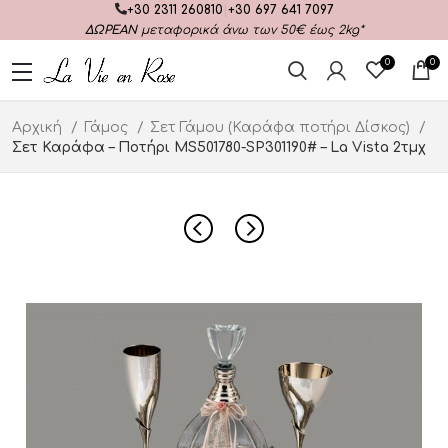
+30 2311 260810
|
+30 697 641 7097
ΔΩΡΕΑΝ
μεταφορικά άνω των 50€ έως 2kg*
0
0
Αρχική
Γάμος
Σετ Γάμου (Καράφα ποτήρι Δίσκος)
Σετ Καράφα – Ποτήρι MS501780-SP301190# – La Vista 2τμχ