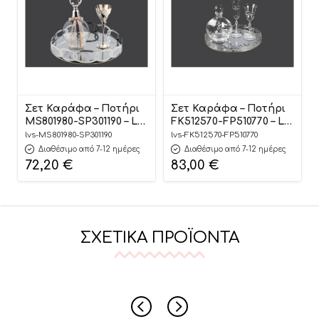
Σετ Καράφα – Ποτήρι
Σετ Καράφα – Ποτήρι
MS801980-SP301190 – La
FK512570-FP510770 – La
Vista 2τμχ
Vista 2τμχ
lvs-MS801980-SP301190
lvs-FK512570-FP510770
Διαθέσιμο από 7-12 ημέρες
Διαθέσιμο από 7-12 ημέρες
72,20
€
83,00
€
ΣΧΕΤΙΚΆ ΠΡΟΪΌΝΤΑ